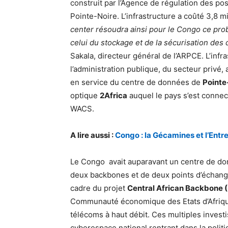
construit par l’Agence de régulation des p
Pointe-Noire. L’infrastructure a coûté 3,8 m
center résoudra ainsi pour le Congo ce pro
celui du stockage et de la sécurisation des
Sakala, directeur général de l’ARPCE. L’inf
l’administration publique, du secteur privé,
en service du centre de données de
Pointe
optique
2Africa
auquel le pays s’est connec
WACS.
A lire aussi :
Congo : la Gécamines et l’Entr
Le Congo avait auparavant un centre de don
deux backbones et de deux points d’échanges
cadre du projet
Central African Backbone 
Communauté économique des Etats d’Afrique
télécoms à haut débit. Ces multiples invest
cyberespace national rentrant dans la polit