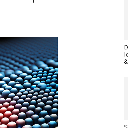
WhatsApp
Linkedin
E-mail
I
D
I
&
S