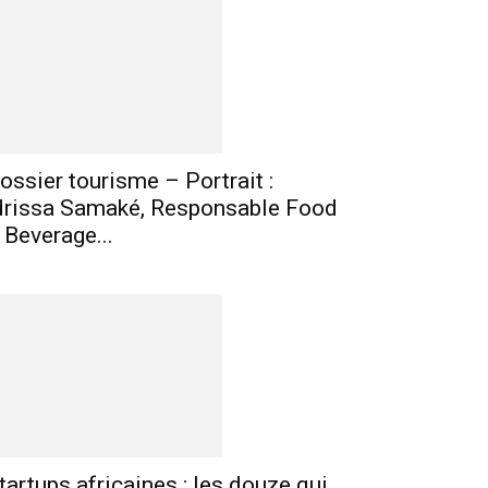
mprimer
Telegram
ossier tourisme – Portrait :
drissa Samaké, Responsable Food
 Beverage...
tartups africaines : les douze qui