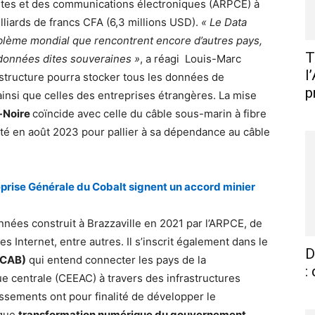
ostes et des communications électroniques (ARPCE) à
illiards de francs CFA (6,3 millions USD).
« Le Data
blème mondial que rencontrent encore d’autres pays,
T
 données dites souveraines »
, a réagi Louis-Marc
l
rastructure pourra stocker tous les données de
p
 ainsi que celles des entreprises étrangères. La mise
-Noire
coïncide avec celle du câble sous-marin à fibre
té en août 2023 pour pallier à sa dépendance au câble
eprise Générale du Cobalt signent un accord minier
nées construit à Brazzaville en 2021 par l’ARPCE, de
 Internet, entre autres. Il s’inscrit également dans le
D
(CAB)
qui entend connecter les pays de la
:
 centrale (CEEAC) à travers des infrastructures
issements ont pour finalité de développer le
ique
transformation numérique du gouvernement