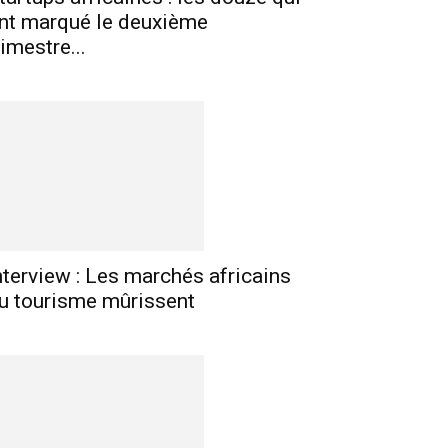
nt marqué le deuxième
rimestre...
nterview : Les marchés africains
u tourisme mûrissent