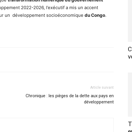
oppement 2022-2026, l’exécutif a mis un accent
pour un développement socioéconomique
du Congo
.
C
v
X
Pinterest
WhatsApp
Linkedin
Article suivant
Chronique : les pièges de la dette aux pays en
développement
T
e