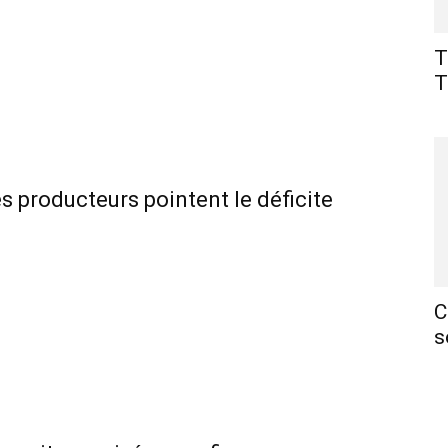
T
T
es producteurs pointent le déficite
C
s