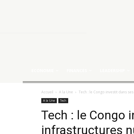
ECONOMIE
FINANCES
LEADERSHIP
Accueil
A la Une
Tech : le Congo investit dans se
A la Une
Tech
Tech : le Congo i
infrastructures 