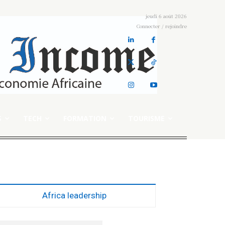
jeudi 6 août 2026
Connecter / rejoindre
S
TECH
FORMATION
TOURISME
Africa leadership