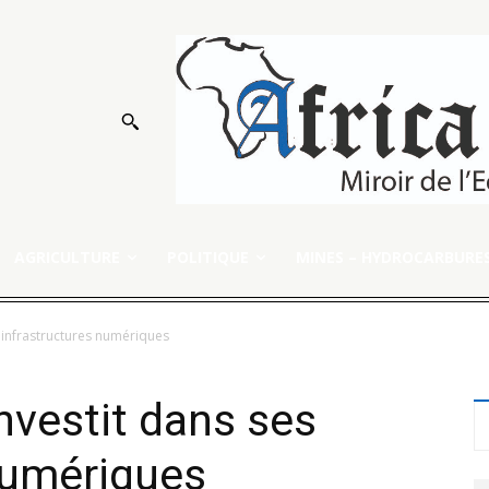
AGRICULTURE
POLITIQUE
MINES – HYDROCARBURE
s infrastructures numériques
nvestit dans ses
numériques