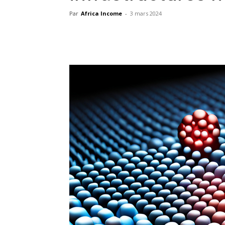
Par
Africa Income
-
3 mars 2024
Facebook
X
Pinterest