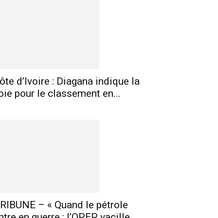
ôte d’Ivoire : Diagana indique la
oie pour le classement en...
E-mail
Imprimer
Telegram
RIBUNE – « Quand le pétrole
ntre en guerre : l’OPEP vacille,...