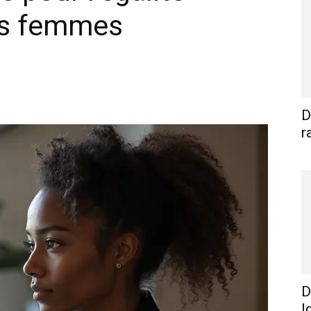
s femmes
WhatsApp
Linkedin
E-mail
I
D
r
D
I