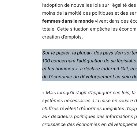
l’adoption de nouvelles lois sur l’égalité 
moins de la moitié des politiques et des ser
femmes dans le monde
vivent dans des éco
totale. Cette situation empêche les économie
création d’emplois.
Sur le papier, la plupart des pays s’en sort
100 concernant l’adéquation de sa législati
et les hommes », a déclaré Indermit Gill, 
de l’économie du développement au sein d
« Mais lorsqu’il s’agit d’appliquer ces lois,
systèmes nécessaires à la mise en œuvre de 
chiffres révèlent d’énormes inégalités d’opp
aux décideurs politiques des informations p
croissance des économies en développeme