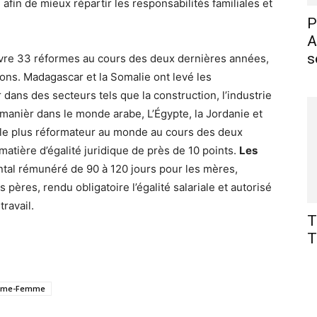
fin de mieux répartir les responsabilités familiales et
P
A
s
vre 33 réformes au cours des deux dernières années,
ions. Madagascar et la Somalie ont levé les
r dans des secteurs tels que la construction, l’industrie
 manièr dans le monde arabe, L’Égypte, la Jordanie et
 le plus réformateur au monde au cours des deux
atière d’égalité juridique de près de 10 points.
Les
ntal rémunéré de 90 à 120 jours pour les mères,
pères, rendu obligatoire l’égalité salariale et autorisé
ravail.
T
T
omme-Femme