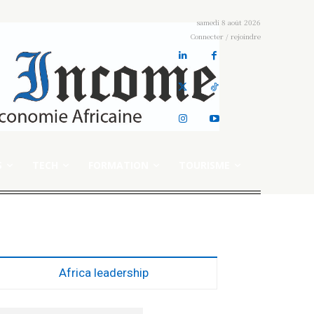
samedi 8 août 2026
Connecter / rejoindre
S
TECH
FORMATION
TOURISME
Africa leadership