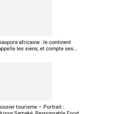
mprimer
Telegram
iaspora africaine : le continent
appelle les siens, et compte ses...
ossier tourisme – Portrait :
drissa Samaké, Responsable Food