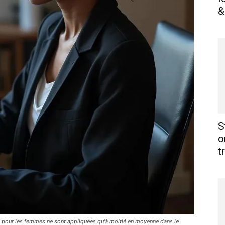
&
S
o
t
es pour les femmes ne sont appliquées qu'à moitié en moyenne dans le