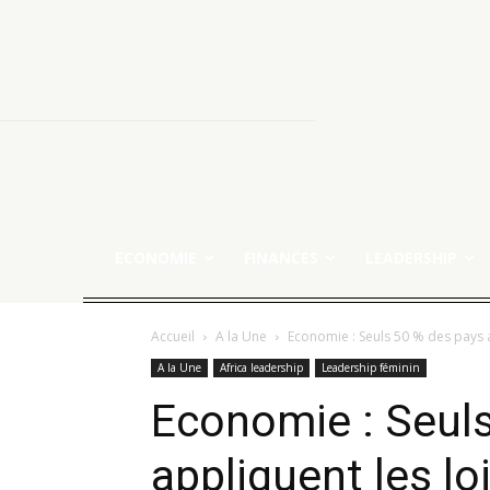
ECONOMIE
FINANCES
LEADERSHIP
Accueil
A la Une
Economie : Seuls 50 % des pays a
A la Une
Africa leadership
Leadership féminin
Economie : Seul
appliquent les loi