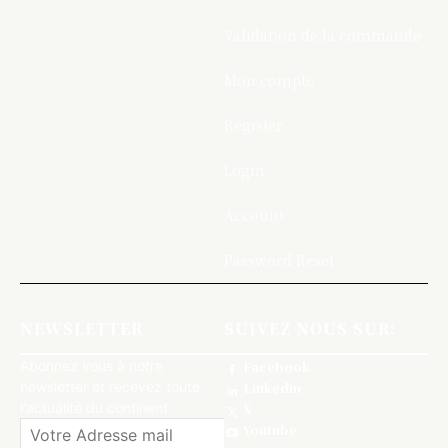
Validation de la commande
Mon compte
Register
Login
Account
Password Reset
NEWSLETTER
SUIVEZ NOUS SUR:
Abonnez vous à notre
Facebook
newsletter et recevez toute
Linkedin
l'actualité du continent
X
Youtube