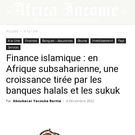
Accueil
A la Une
A la Une
Finances
Banques – Assurances
Bourse
Investissement
Pays
Services
Finance islamique : en
Afrique subsaharienne, une
croissance tirée par les
banques halals et les sukuk
Par
Aboubacar Yacouba Barma
-
4 décembre 2022
Facebook
X
Pinterest
WhatsA