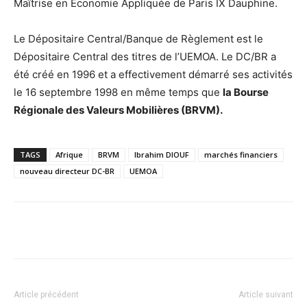
Maîtrise en Economie Appliquée de Paris IX Dauphine.
Le Dépositaire Central/Banque de Règlement est le
Dépositaire Central des titres de l’UEMOA. Le DC/BR a
été créé en 1996 et a effectivement démarré ses activités
le 16 septembre 1998 en même temps que
la Bourse
Régionale des Valeurs Mobilières (BRVM).
TAGS
Afrique
BRVM
Ibrahim DIOUF
marchés financiers
nouveau directeur DC-BR
UEMOA
Facebook
X
Pinterest
WhatsA
Article précédent
Article suivant