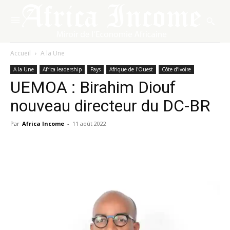
Accueil
A la Une
A la Une
Africa leadership
Pays
Afrique de l'Ouest
Côte d’Ivoire
UEMOA : Birahim Diouf
nouveau directeur du DC-BR
Par
Africa Income
-
11 août 2022
Facebook
X
Pinterest
WhatsA