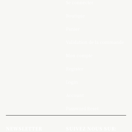
Se connecter
Boutique
Panier
Validation de la commande
Mon compte
Register
Login
Account
Password Reset
NEWSLETTER
SUIVEZ NOUS SUR: