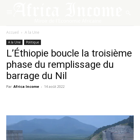
Accueil
A la Une
A la Une
Politique
L’Éthiopie boucle la troisième
phase du remplissage du
barrage du Nil
Par
Africa Income
-
14 août 2022
Facebook
X
Pinterest
WhatsA