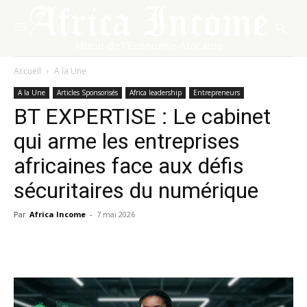
Accueil
A la Une
A la Une
Articles Sponsorisés
Africa leadership
Entrepreneurs
BT EXPERTISE : Le cabinet
qui arme les entreprises
africaines face aux défis
sécuritaires du numérique
Par
Africa Income
-
7 mai 2026
Facebook
X
Pinterest
WhatsA