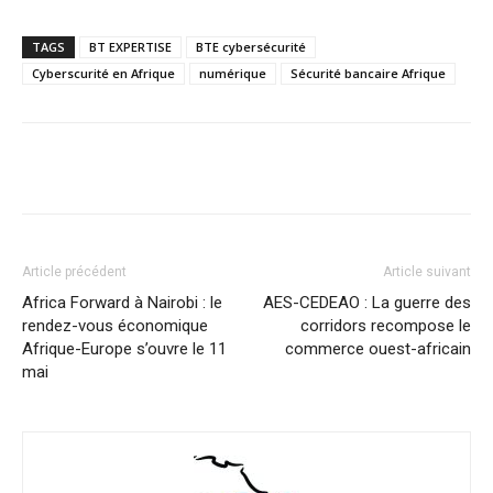
TAGS
BT EXPERTISE
BTE cybersécurité
Cyberscurité en Afrique
numérique
Sécurité bancaire Afrique
Facebook
X
Pinterest
WhatsA
Article précédent
Article suivant
Africa Forward à Nairobi : le
AES-CEDEAO : La guerre des
rendez-vous économique
corridors recompose le
Afrique-Europe s’ouvre le 11
commerce ouest-africain
mai