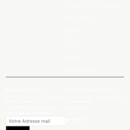
Validation de la commande
Mon compte
Register
Login
Account
Password Reset
NEWSLETTER
SUIVEZ NOUS SUR:
Abonnez vous à notre
Facebook
newsletter et recevez toute
Linkedin
l'actualité du continent
X
Youtube
S'abonner