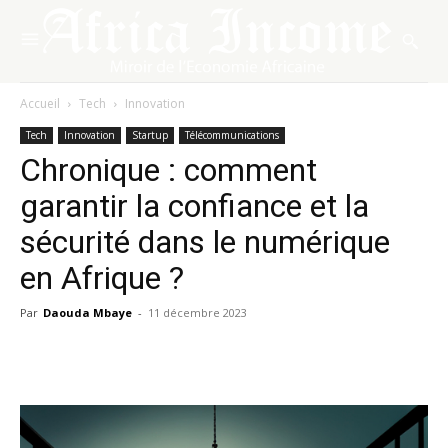
Accueil
Tech
Innovation
Tech
Innovation
Startup
Télécommunications
Chronique : comment
garantir la confiance et la
sécurité dans le numérique
en Afrique ?
Par
Daouda Mbaye
-
11 décembre 2023
Facebook
X
Pinterest
WhatsA