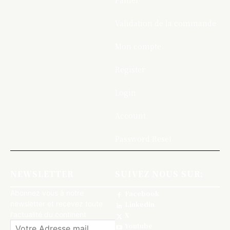
Panier
Validation de la commande
Mon compte
Register
Login
Account
Password Reset
NEWSLETTER
SUIVEZ NOUS SUR:
Abonnez vous à notre
Facebook
newsletter et recevez toute
Linkedin
l'actualité du continent
X
Youtube