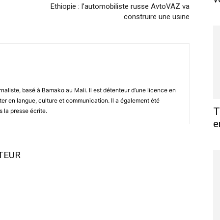
Ethiopie : l’automobiliste russe AvtoVAZ va
construire une usine
naliste, basé à Bamako au Mali. Il est détenteur d’une licence en
ter en langue, culture et communication. Il a également été
T
 la presse écrite.
e
UTEUR