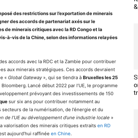
&
posé des restrictions sur l’exportation de minerais
gner des accords de partenariat axés sur le
 de minerais critiques avec la RD Congo et la
s-à-vis de la Chine, selon des informations relayées
des accords avec la RDC et la Zambie pour contribuer
ées aux minerais stratégiques. Ces accords devraient
S
me «
Global Gateway
», qui se tiendra à
Bruxelles les 25
o
e Bloomberg.
Lancé début 2022 par l’UE, le programme
t
développement prévoyant des investissements de 150
ique
sur six ans pour contribuer notamment au
secteurs de la numérisation, de l’énergie et du
en de l’UE au développement d’une industrie locale
»
a valorisation des minerais critiques extraits
en RD
est aujourd’hui raffinée
en Chine
.