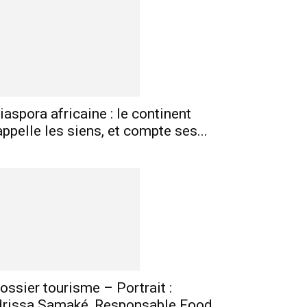
iaspora africaine : le continent
mprimer
Telegram
appelle les siens, et compte ses...
ossier tourisme – Portrait :
drissa Samaké, Responsable Food