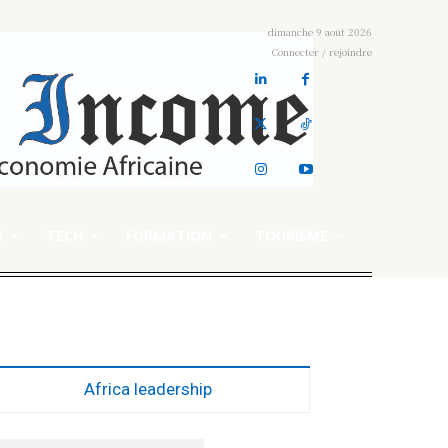
dimanche 9 août 2026
Connecter / rejoindre
S
TECH
FORMATION
TOURISME
Africa leadership