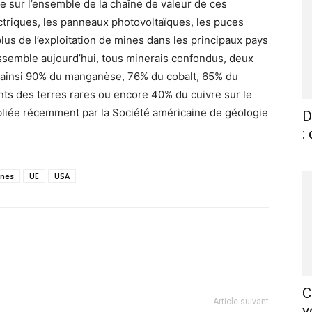
ée sur l’ensemble de la chaîne de valeur de ces
ctriques, les panneaux photovoltaïques, les puces
lus de l’exploitation de mines dans les principaux pays
assemble aujourd’hui, tous minerais confondus, deux
ine ainsi 90% du manganèse, 76% du cobalt, 65% du
nts des terres rares ou encore 40% du cuivre sur le
bliée récemment par la Société américaine de géologie
D
:
ines
UE
USA
X
Pinterest
WhatsApp
Linkedin
C
Article suivant
v