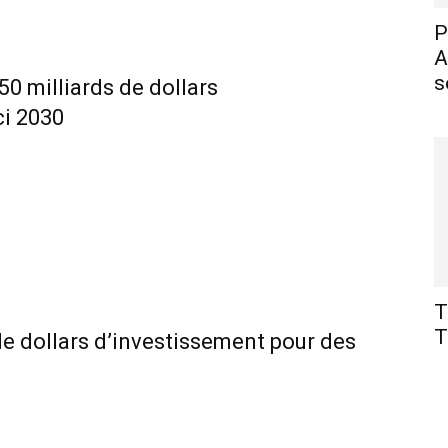
P
A
s
 50 milliards de dollars
ci 2030
T
T
 de dollars d’investissement pour des