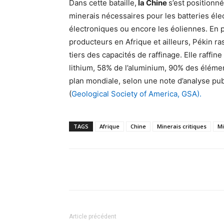
Dans cette bataille,
la Chine
s’est positionn
minerais nécessaires pour les batteries éle
électroniques ou encore les éoliennes. En p
producteurs en Afrique et ailleurs, Pékin r
tiers des capacités de raffinage. Elle raff
lithium, 58% de l’aluminium, 90% des éléme
plan mondiale, selon une note d’analyse pu
(
Geological Society of America, GSA).
TAGS
Afrique
Chine
Minerais critiques
M
Facebook
Partager
Article précédent