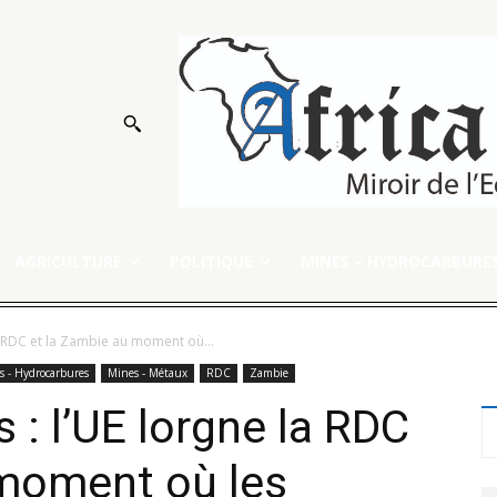
AGRICULTURE
POLITIQUE
MINES – HYDROCARBURE
la RDC et la Zambie au moment où...
s - Hydrocarbures
Mines - Métaux
RDC
Zambie
s : l’UE lorgne la RDC
 moment où les