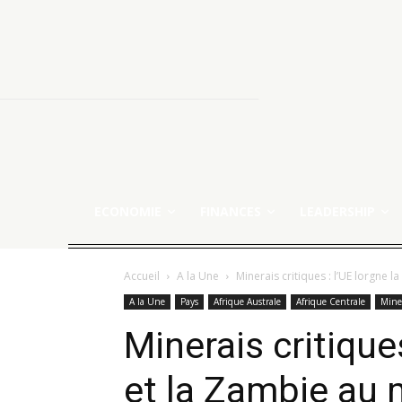
ECONOMIE
FINANCES
LEADERSHIP
Accueil
A la Une
Minerais critiques : l’UE lorgne 
A la Une
Pays
Afrique Australe
Afrique Centrale
Mine
Minerais critique
et la Zambie au