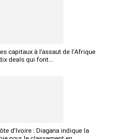
es capitaux à l’assaut de l’Afrique
 dix deals qui font...
E-mail
Imprimer
Telegram
ôte d’Ivoire : Diagana indique la
oie pour le classement en...