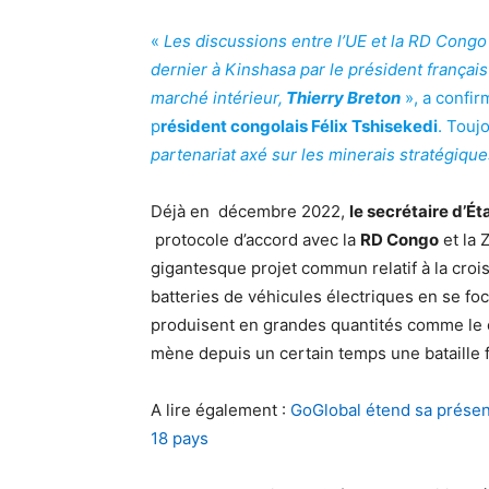
«
Les discussions entre l’UE et la RD Congo 
dernier à Kinshasa par le président françai
marché intérieur,
Thierry Breton
», a confir
p
résident congolais Félix Tshisekedi
. Touj
partenariat axé sur les minerais stratégiqu
Déjà en décembre 2022,
le secrétaire d’É
protocole d’accord avec la
RD Congo
et la 
gigantesque projet commun relatif à la croi
batteries de véhicules électriques en se foc
produisent en grandes quantités comme le cob
mène depuis un certain temps une bataille f
A lire également :
GoGlobal étend sa présenc
18 pays