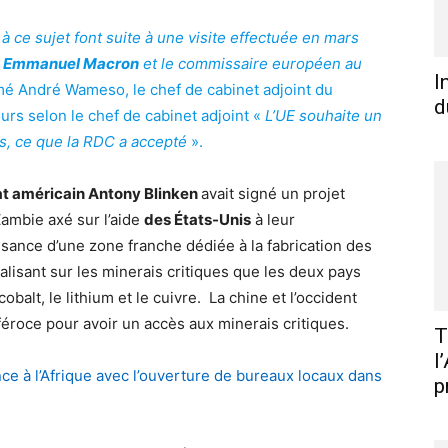
à ce sujet font suite à une visite effectuée en mars
s
Emmanuel Macron
et le commissaire européen au
I
mé André Wameso, le chef de cabinet adjoint du
d
ours selon le chef de cabinet adjoint «
L’UE souhaite un
es, ce que la RDC a accepté
».
tat américain Antony Blinken
avait signé un projet
Zambie axé sur l’aide
des États-Unis
à leur
ssance d’une zone franche dédiée à la fabrication des
alisant sur les minerais critiques que les deux pays
alt, le lithium et le cuivre. La chine et l’occident
éroce pour avoir un accès aux minerais critiques.
T
l
e à l’Afrique avec l’ouverture de bureaux locaux dans
p