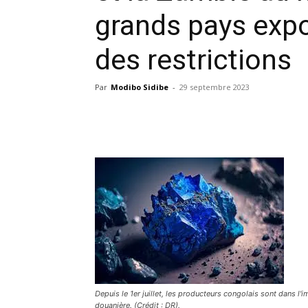
grands pays exp
des restrictions
Par
Modibo Sidibe
-
29 septembre 2023
Facebook
X
Pinterest
Depuis le 1er juillet, les producteurs congolais sont dans l'i
douanière. (Crédit : DR).