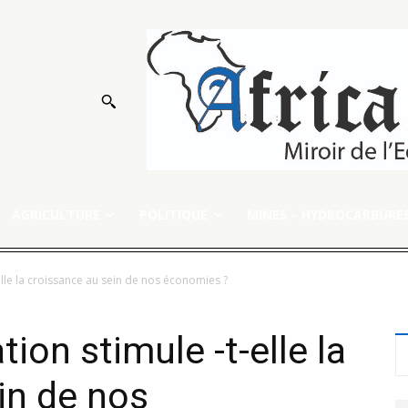
AGRICULTURE
POLITIQUE
MINES – HYDROCARBURE
-elle la croissance au sein de nos économies ?
ation stimule -t-elle la
in de nos