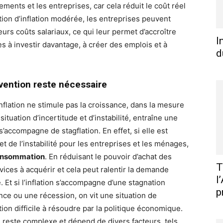
ments et les entreprises, car cela réduit le coût réel
ation d’inflation modérée, les entreprises peuvent
urs coûts salariaux, ce qui leur permet d’accroître
I
ses à investir davantage, à créer des emplois et à
d
rvention reste nécessaire
inflation ne stimule pas la croissance, dans la mesure
situation d’incertitude et d’instabilité, entraîne une
accompagne de stagflation. En effet, si elle est
 et de l’instabilité pour les entreprises et les ménages,
consommation
. En réduisant le pouvoir d’achat des
T
ices à acquérir et cela peut ralentir la demande
l
 Et si l’inflation s’accompagne d’une stagnation
p
nce ou une récession, on vit une situation de
tion difficile à résoudre par la politique économique.
nce reste complexe et dépend de divers facteurs, tels