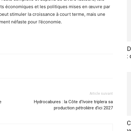
gents économiques et les politiques mises en œuvre par
eut stimuler la croissance à court terme, mais une
ement néfaste pour l’économie.
D
:
X
Pinterest
WhatsApp
Linkedin
Article suivant
e
Hydrocabures : la Côte d’Ivoire triplera sa
production pétrolière d’ici 2027
C
v