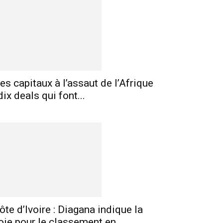
es capitaux à l’assaut de l’Afrique
 dix deals qui font...
E-mail
Imprimer
Telegram
ôte d’Ivoire : Diagana indique la
oie pour le classement en...