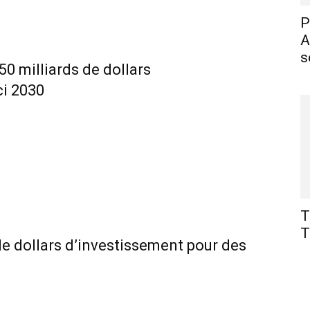
P
A
s
 50 milliards de dollars
ci 2030
T
T
 de dollars d’investissement pour des