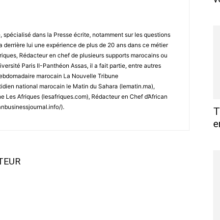
spécialisé dans la Presse écrite, notamment sur les questions
a derrière lui une expérience de plus de 20 ans dans ce métier
ubriques, Rédacteur en chef de plusieurs supports marocains ou
versité Paris II-Panthéon Assas, il a fait partie, entre autres
l’hebdomadaire marocain La Nouvelle Tribune
tidien national marocain le Matin du Sahara (lematin.ma),
 Les Afriques (lesafriques.com), Rédacteur en Chef d’African
anbusinessjournal.info/).
T
e
UTEUR