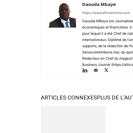
Daouda Mbaye
https://www.africaincome.com
Daouda MBaye est Journaliste, 
économiques et financières. Il 
pour lequel il a été Chef de r
internationaux. Diplômé de l’uni
supports, de la rédaction de 
(lanouvelletribune.ma), du quo
Rédacteur en Chef du magazine
Business Journal (https://afric
ARTICLES CONNEXES
PLUS DE L'A