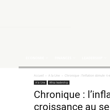
ECONOMIE
FINANCES
LEADERSHIP
Accueil
A la Une
Chronique : l’inflation stimule -t
A la Une
Africa leadership
Chronique : l’infl
croissance au se