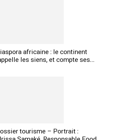
mprimer
Telegram
iaspora africaine : le continent
appelle les siens, et compte ses...
ossier tourisme – Portrait :
drissa Samaké, Responsable Food