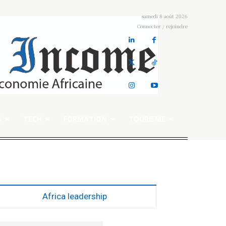
samedi 8 août 2026
Connecter / rejoindre
S
TECH
FORMATION
TOURISME
Africa leadership