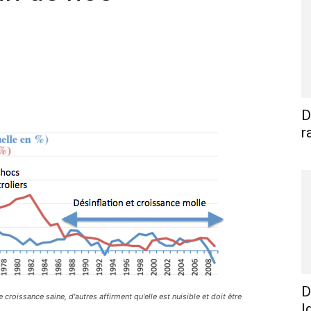
WhatsApp
Linkedin
E-mail
I
D
r
D
 croissance saine, d'autres affirment qu'elle est nuisible et doit être
I