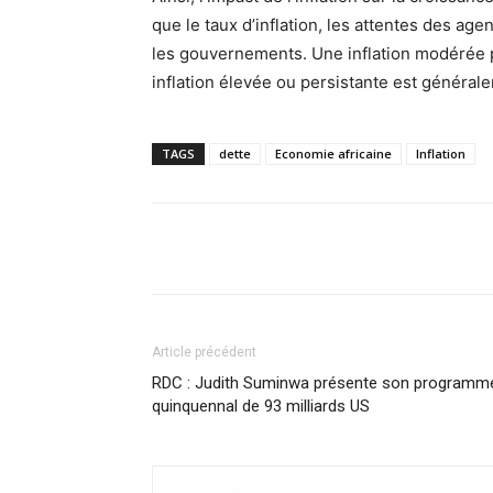
que le taux d’inflation, les attentes des a
les gouvernements. Une inflation modérée p
inflation élevée ou persistante est général
TAGS
dette
Economie africaine
Inflation
Facebook
Partager
Article précédent
RDC : Judith Suminwa présente son programm
quinquennal de 93 milliards US