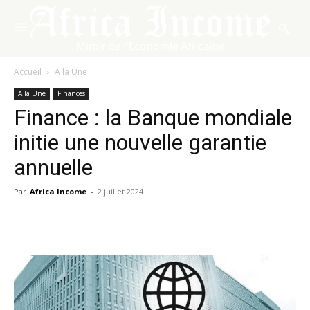
Accueil
A la Une
A la Une
Finances
Finance : la Banque mondiale
initie une nouvelle garantie
annuelle
Par
Africa Income
-
2 juillet 2024
Facebook
X
Pinterest
WhatsA