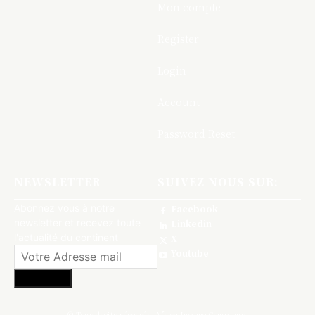
Mon compte
Register
Login
Account
Password Reset
NEWSLETTER
SUIVEZ NOUS SUR:
Abonnez vous à notre
Facebook
newsletter et recevez toute
Linkedin
l'actualité du continent
X
Youtube
S'abonner
© Tous droits réservés, Africa Income Compagny.