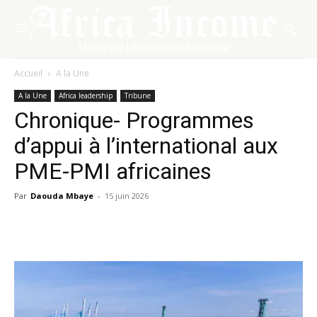
Accueil
A la Une
A la Une
Africa leadership
Tribune
Chronique- Programmes
d’appui à l’international aux
PME-PMI africaines
Par
Daouda Mbaye
-
15 juin 2026
Facebook
X
Pinterest
WhatsA