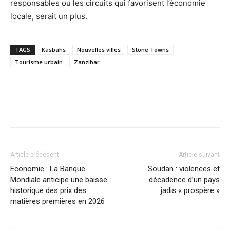
responsables ou les circuits qui favorisent l’économie
locale, serait un plus.
TAGS
Kasbahs
Nouvelles villes
Stone Towns
Tourisme urbain
Zanzibar
Facebook
X
Pinterest
WhatsA
Article précédent
Article suivant
Economie : La Banque
Soudan : violences et
Mondiale anticipe une baisse
décadence d’un pays
historique des prix des
jadis « prospère »
matières premières en 2026