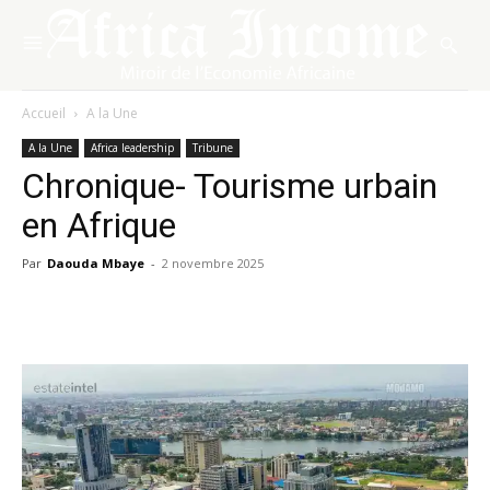
Accueil
A la Une
A la Une
Africa leadership
Tribune
Chronique- Tourisme urbain
en Afrique
Par
Daouda Mbaye
-
2 novembre 2025
Facebook
X
Pinterest
WhatsA