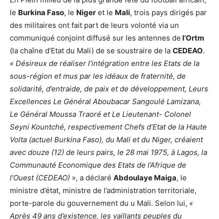
le
Burkina Faso
, le
Niger
et le
Mali
, trois pays dirigés par
des militaires ont fait part de leurs volonté via un
communiqué conjoint diffusé sur les antennes de
l’Ortm
(la chaîne d’Etat du Mali) de se soustraire de la
CEDEAO
.
« Désireux de réaliser l’intégration entre les Etats de la
sous-région et mus par les idéaux de fraternité, de
solidarité, d’entraide, de paix et de développement, Leurs
Excellences Le Général Aboubacar Sangoulé Lamizana,
Le Général Moussa Traoré et Le Lieutenant- Colonel
Seyni Kountché, respectivement Chefs d’Etat de la Haute
Volta (actuel Burkina Faso), du Mali et du Niger, créaient
avec douze (12) de leurs pairs, le 28 mai 1975, à Lagos, la
Communauté Economique des Etats de l’Afrique de
l’Ouest (CEDEAO)
», a déclaré
Abdoulaye Maiga
, le
ministre d’état, ministre de l’administration territoriale,
porte-parole du gouvernement du u Mali. Selon lui,
«
Après 49 ans d’existence, les vaillants peuples du