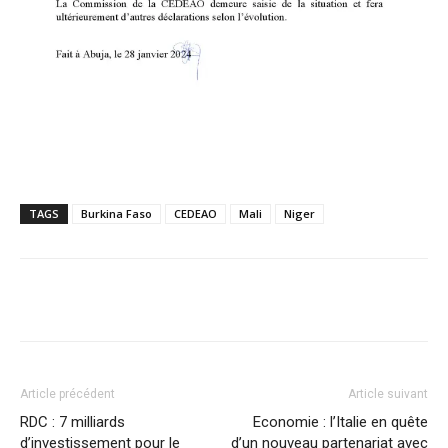
TAGS
Burkina Faso
CEDEAO
Mali
Niger
Facebook
X
Pinterest
WhatsA
Article précédent
Article suivant
RDC : 7 milliards
Economie : l’Italie en quête
d’investissement pour le
d’un nouveau partenariat avec