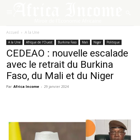
Accueil
A la Une
A la Une
Afrique de l'Ouest
Burkina Faso
Mali
Niger
Politique
CEDEAO : nouvelle escalade
avec le retrait du Burkina
Faso, du Mali et du Niger
Par
Africa Income
-
29 janvier 2024
Facebook
X
Pinterest
WhatsA