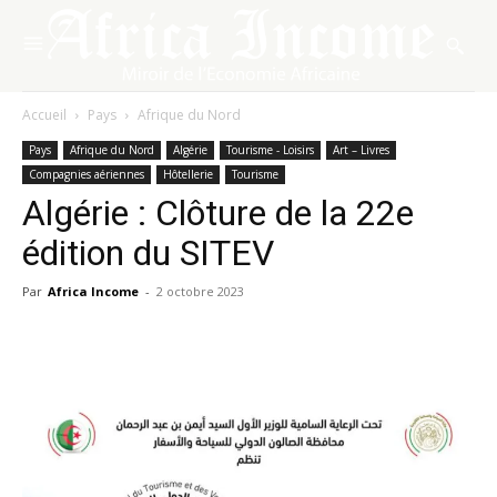
Accueil
Pays
Afrique du Nord
Pays
Afrique du Nord
Algérie
Tourisme - Loisirs
Art – Livres
Compagnies aériennes
Hôtellerie
Tourisme
Algérie : Clôture de la 22e
édition du SITEV
Par
Africa Income
-
2 octobre 2023
Facebook
X
Pinterest
WhatsA