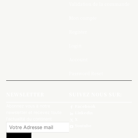
Validation de la commande
Mon compte
Register
Login
Account
Password Reset
NEWSLETTER
SUIVEZ NOUS SUR:
Abonnez vous à notre
Facebook
newsletter et recevez toute
Linkedin
l'actualité du continent
X
Youtube
S'abonner