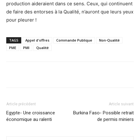
production aideraient dans ce sens. Ceux, qui continuent
de faire des entorses à la Qualité, n’auront que leurs yeux
pour pleurer !
TAGS
Appel d'offres
Commande Publique
Non-Qualité
PME
PMI
Qualité
Facebook
X
Pinterest
WhatsA
Article précédent
Article suivant
Egypte- Une croissance
Burkina Faso- Possible retrait
économique au ralenti
de permis miniers