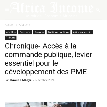
Accueil
A la Une
A la Une
Economie
Finances
Politique publique
Africa leadership
Tribune
Chronique- Accès à la
commande publique, levier
essentiel pour le
développement des PME
Par
Daouda Mbaye
-
6 octobre 2024
Facebook
X
Pinterest
WhatsA