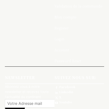
Validation de la commande
Mon compte
Register
Login
Account
Password Reset
NEWSLETTER
SUIVEZ NOUS SUR:
Abonnez vous à notre
Facebook
newsletter et recevez toute
Linkedin
l'actualité du continent
X
Youtube