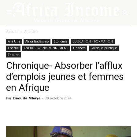
Accueil
A la Une
A la Une
Africa leadership
Economie
EDUCATION – FORMATION
Energie
ENERGIE – ENVIRONNEMENT
Finances
Politique publique
Tribune
Chronique- Absorber l’afflux
d’emplois jeunes et femmes
en Afrique
Par
Daouda Mbaye
-
20 octobre 2024
Facebook
X
Pinterest
WhatsA