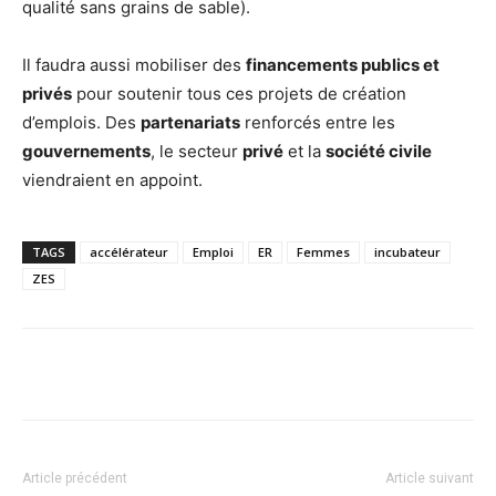
qualité sans grains de sable).
Il faudra aussi mobiliser des
financements publics et
privés
pour soutenir tous ces projets de création
d’emplois. Des
partenariats
renforcés entre les
gouvernements
, le secteur
privé
et la
société civile
viendraient en appoint.
TAGS
accélérateur
Emploi
ER
Femmes
incubateur
ZES
Facebook
X
Pinterest
WhatsA
Article précédent
Article suivant