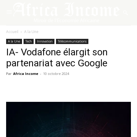
Accueil
A la Une
A la Une
Tech
Innovation
Télécommunications
IA- Vodafone élargit son
partenariat avec Google
Par
Africa Income
-
10 octobre 2024
Facebook
X
Pinterest
WhatsA