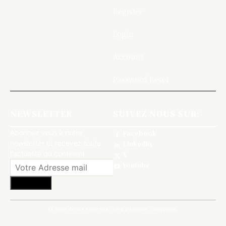
Register
Login
Account
Password Reset
NEWSLETTER
SUIVEZ NOUS SUR:
Abonnez vous à notre
Facebook
newsletter et recevez toute
Linkedin
l'actualité du continent
X
Youtube
S'abonner
© Tous droits réservés, Africa Income Compagny.