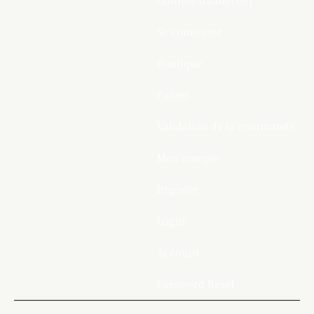
Compte d’adhérent
Se connecter
Boutique
Panier
Validation de la commande
Mon compte
Register
Login
Account
Password Reset