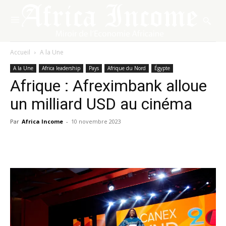
Accueil
A la Une
A la Une
Africa leadership
Pays
Afrique du Nord
Égypte
Afrique : Afreximbank alloue
un milliard USD au cinéma
Par
Africa Income
-
10 novembre 2023
Facebook
X
Pinterest
WhatsA