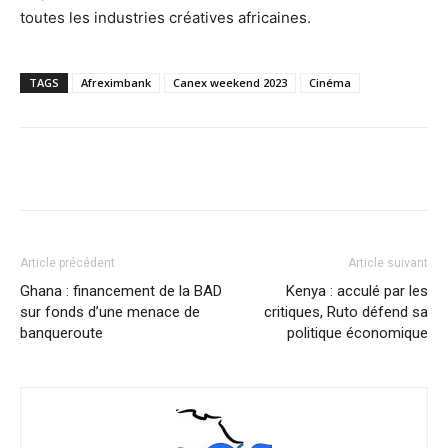
toutes les industries créatives africaines.
TAGS
Afreximbank
Canex weekend 2023
Cinéma
Facebook
X
Pinterest
WhatsA
Article précédent
Article suivant
Ghana : financement de la BAD
Kenya : acculé par les
sur fonds d’une menace de
critiques, Ruto défend sa
banqueroute
politique économique