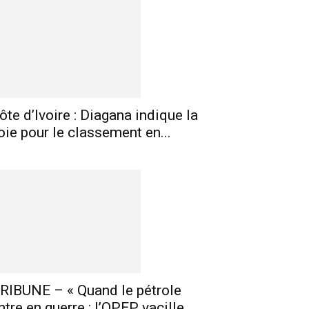
ôte d’Ivoire : Diagana indique la
oie pour le classement en...
RIBUNE – « Quand le pétrole
ntre en guerre : l’OPEP vacille,...