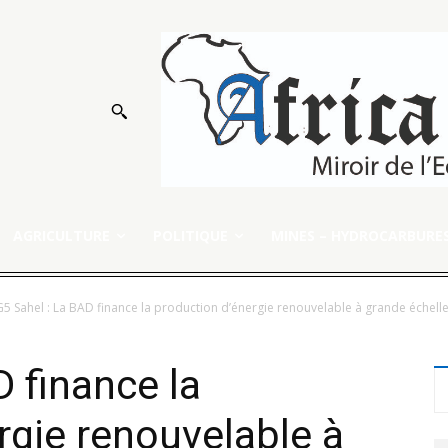
AGRICULTURE
POLITIQUE
MINES – HYDROCARBURE
G5 Sahel : La BAD finance la production d’énergie renouvelable à grande échell
D finance la
rgie renouvelable à