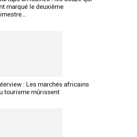
nt marqué le deuxième
rimestre...
nterview : Les marchés africains
u tourisme mûrissent