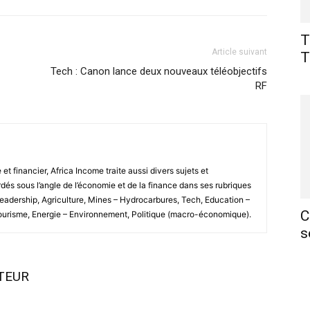
T
Article suivant
T
Tech : Canon lance deux nouveaux téléobjectifs
RF
 financier, Africa Income traite aussi divers sujets et
és sous l’angle de l’économie et de la finance dans ses rubriques
Leadership, Agriculture, Mines – Hydrocarbures, Tech, Education –
C
Tourisme, Energie – Environnement, Politique (macro-économique).
s
UTEUR