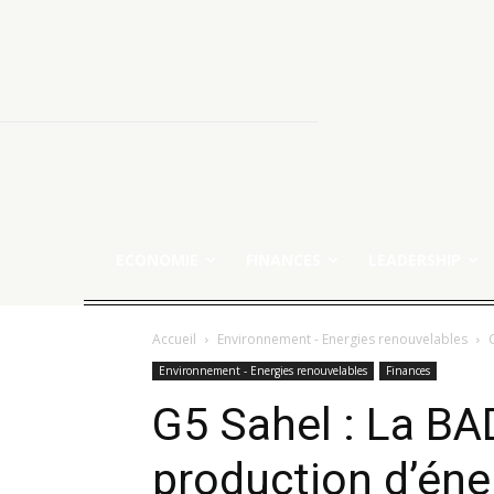
ECONOMIE
FINANCES
LEADERSHIP
Accueil
Environnement - Energies renouvelables
Environnement - Energies renouvelables
Finances
G5 Sahel : La BA
production d’éne