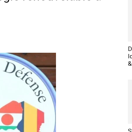
WhatsApp
Linkedin
E-mail
I
D
I
&
S