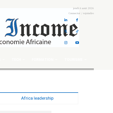
jeudi 6 août 2026
Connecter / rejoindre
S
TECH
FORMATION
TOURISME
e
Africa leadership