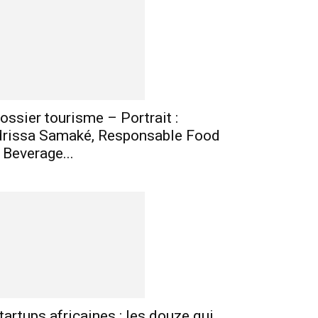
mprimer
Telegram
ossier tourisme – Portrait :
drissa Samaké, Responsable Food
 Beverage...
tartups africaines : les douze qui