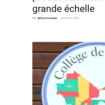
grande échelle
Par
Africa Income
-
24 février 2022
Facebook
X
Pinterest