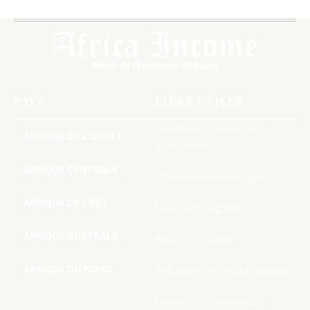
PAYS
LIENS UTILES
Conditions Générales
AFRIQUE DE L’OUEST
d’Utilisation
AFRIQUE CENTRALE
Charte de deontologie
AFRIQUE DE L’EST
Mentions Légales
AFRIQUE AUSTRALE
Nous Contacter
AFRIQUE DU NORD
Politique de Confidentialite
Connecter / rejoindre