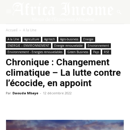
Accueil
A la Une
A la Une
Agriculture
Agritech
Agro-business
Energie
ENERGIE – ENVIRONNEMENT
Energie renouvelable
Environnement
Environnement - Energies renouvelables
Green Business
Pays
RSE
Chronique : Changement
climatique – La lutte contre
l’écocide, en appoint
Par
Daouda Mbaye
-
12 décembre 2022
Facebook
X
Pinterest
WhatsA