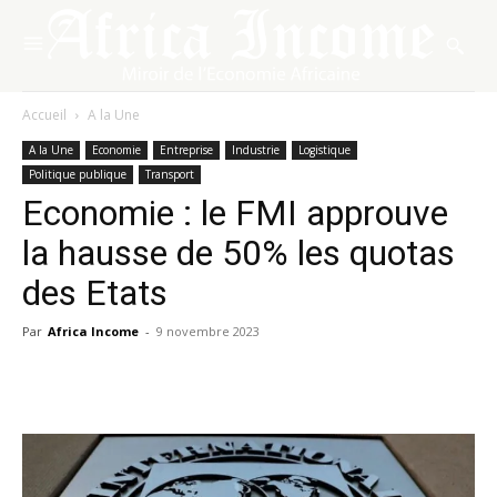
Accueil
A la Une
A la Une
Economie
Entreprise
Industrie
Logistique
Politique publique
Transport
Economie : le FMI approuve
la hausse de 50% les quotas
des Etats
Par
Africa Income
-
9 novembre 2023
Facebook
X
Pinterest
WhatsA