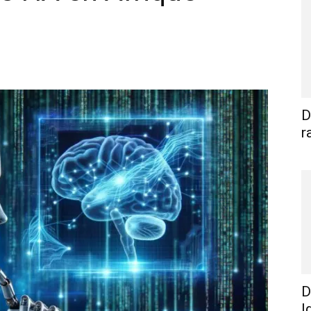
WhatsApp
Linkedin
E-mail
I
D
r
D
I