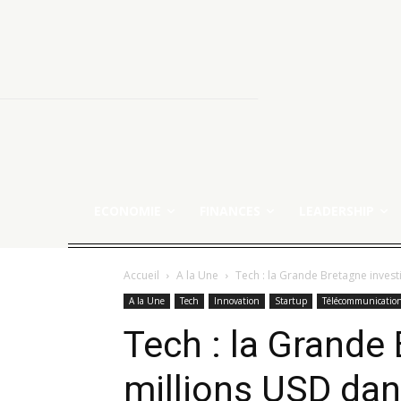
ECONOMIE
FINANCES
LEADERSHIP
Accueil
A la Une
Tech : la Grande Bretagne investit
A la Une
Tech
Innovation
Startup
Télécommunicatio
Tech : la Grande
millions USD dans