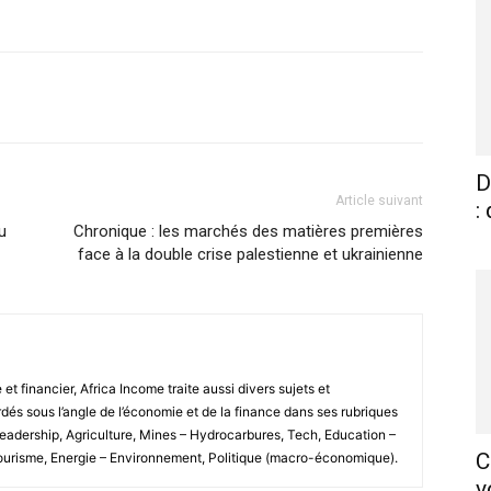
X
Pinterest
WhatsApp
Linkedin
D
Article suivant
:
u
Chronique : les marchés des matières premières
face à la double crise palestienne et ukrainienne
 financier, Africa Income traite aussi divers sujets et
és sous l’angle de l’économie et de la finance dans ses rubriques
Leadership, Agriculture, Mines – Hydrocarbures, Tech, Education –
C
Tourisme, Energie – Environnement, Politique (macro-économique).
v