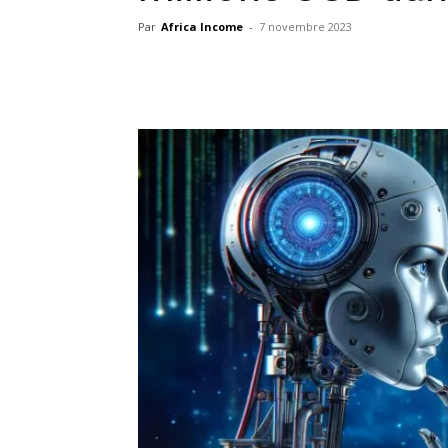
Par
Africa Income
-
7 novembre 2023
Facebook
X
Pinterest