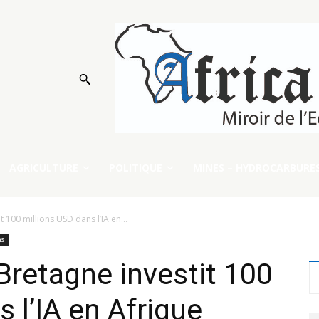
AGRICULTURE
POLITIQUE
MINES – HYDROCARBURE
 100 millions USD dans l’IA en...
ns
 Bretagne investit 100
 l’IA en Afrique