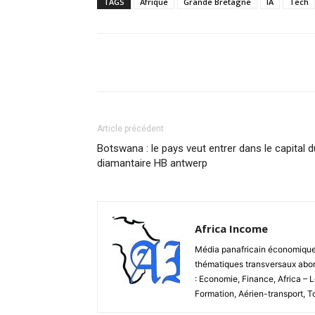
TAGS
Afrique
Grande Bretagne
IA
Tech
Facebook
Partager
Article précédent
Botswana : le pays veut entrer dans le capital d
diamantaire HB antwerp
Africa Income
Média panafricain économique et
thématiques transversaux abord
: Economie, Finance, Africa – 
Formation, Aérien-transport, 