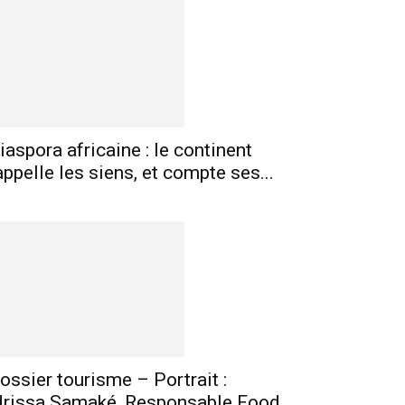
mprimer
Telegram
iaspora africaine : le continent
appelle les siens, et compte ses...
ossier tourisme – Portrait :
drissa Samaké, Responsable Food