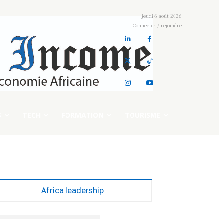
jeudi 6 août 2026
Connecter / rejoindre
S
TECH
FORMATION
TOURISME
Africa leadership