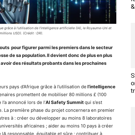
&
râce à l’utilisation de l'intelligence artificielle (IA), le Royaume-Uni et
illions USD). (Crédit : DR).
outs pour figurer parmi les premiers dans le secteur
esse de sa population. Il devient donc de plus en plus
 avoir des résultats probants dans les prochaines
S
o
s pays d’Afrique grâce à l’utilisation de
l’intelligence
t
enaires promettent de mobiliser 80 millions £ (100
l’a annoncé lors de l’
AI Safety Summit
qui s’est
e. La première phase du projet concernera en premier
utres à : créer ou développer au moins 8 laboratoires
niversités africaines ; aider au moins 10 pays à créer
IA responsable, équitable et sûre ; contribuer à