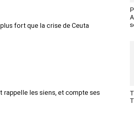
P
A
s
lus fort que la crise de Ceuta
t rappelle les siens, et compte ses
T
T