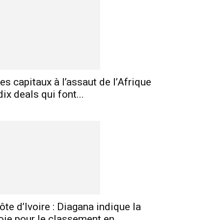
E-mail
Imprimer
Telegram
es capitaux à l’assaut de l’Afrique
 dix deals qui font...
ôte d’Ivoire : Diagana indique la
oie pour le classement en...