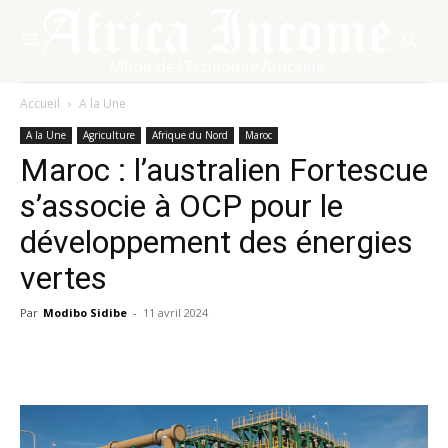
Accueil
A la Une
A la Une
Agriculture
Afrique du Nord
Maroc
Maroc : l’australien Fortescue
s’associe à OCP pour le
développement des énergies
vertes
Par
Modibo Sidibe
-
11 avril 2024
Facebook
X
Pinterest
WhatsA