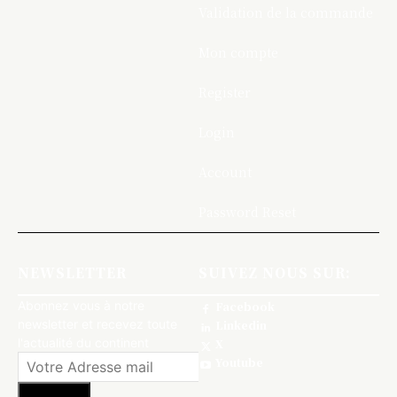
Validation de la commande
Mon compte
Register
Login
Account
Password Reset
NEWSLETTER
SUIVEZ NOUS SUR:
Abonnez vous à notre
Facebook
newsletter et recevez toute
Linkedin
l'actualité du continent
X
Youtube
S'abonner