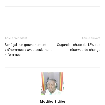
Facebook
X
Pinterest
WhatsA
Article précédent
Article suivant
Sénégal : un gouvernement
Ouganda : chute de 12% des
« d’hommes » avec seulement
réserves de change
4 femmes
Modibo Sidibe