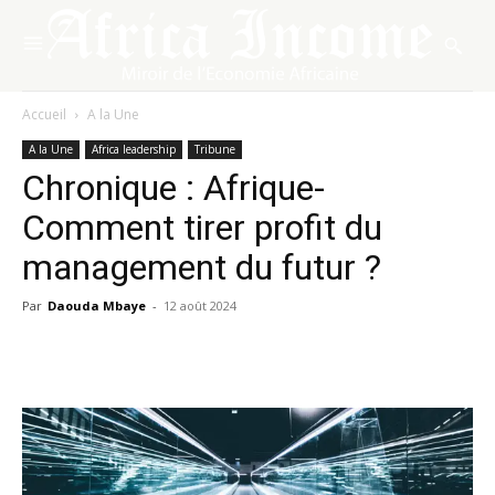
Accueil
A la Une
A la Une
Africa leadership
Tribune
Chronique : Afrique-
Comment tirer profit du
management du futur ?
Par
Daouda Mbaye
-
12 août 2024
Facebook
X
Pinterest
WhatsA