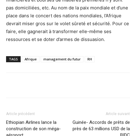
pas domiciliées, etc. Au nom de la paix mondiale et d’une
place dans le concert des nations mondiales, l’Afrique
devrait miser gros sur le volet sûreté et sécurité. Pour ce
faire, elle gagnerait à transformer elle-même ses
ressources et se doter d’armes de dissuasion.
TAGS
Afrique
management du futur
RH
Facebook
X
Pinterest
WhatsA
Article précédent
Article suivant
Ethiopian Airlines lance la
Guinée- Accords de prêts de
construction de son méga-
près de 63 millions USD de la
aéroport
BIDC