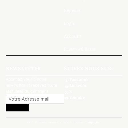
Register
Login
Account
Password Reset
NEWSLETTER
SUIVEZ NOUS SUR:
Abonnez vous à notre
Facebook
newsletter et recevez toute
Linkedin
l'actualité du continent
X
Youtube
S'abonner
© Tous droits réservés, Africa Income Compagny.