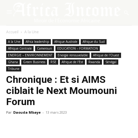
Accueil
A la Une
A la Une
Africa leadership
Afrique Australe
Afrique du Sud
Afrique Centrale
Cameroun
EDUCATION – FORMATION
ENERGIE – ENVIRONNEMENT
Energie renouvelable
Afrique de l'Ouest
Ghana
Green Business
RSE
Afrique de l'Est
Rwanda
Sénégal
Tribune
Chronique : Et si AIMS
ciblait le Next Moumouni
Forum
Par
Daouda Mbaye
-
13 mars 2023
Facebook
X
Pinterest
WhatsA