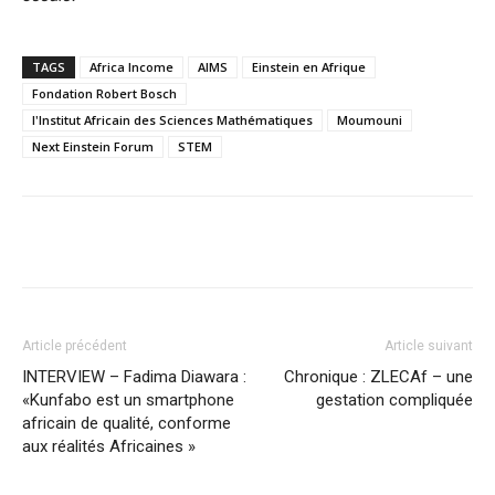
TAGS
Africa Income
AIMS
Einstein en Afrique
Fondation Robert Bosch
l'Institut Africain des Sciences Mathématiques
Moumouni
Next Einstein Forum
STEM
Facebook
X
Pinterest
WhatsA
Article précédent
Article suivant
INTERVIEW – Fadima Diawara :
Chronique : ZLECAf – une
«Kunfabo est un smartphone
gestation compliquée
africain de qualité, conforme
aux réalités Africaines »