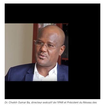
Dr. Cheikh Oumar Ba, directeur exécutif de l’IPAR et Président du Réseau des