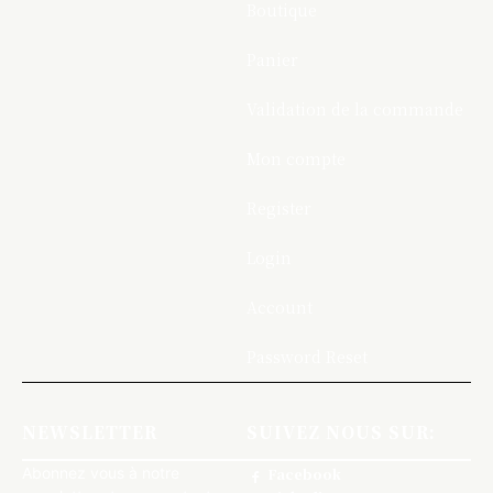
Boutique
Panier
Validation de la commande
Mon compte
Register
Login
Account
Password Reset
NEWSLETTER
SUIVEZ NOUS SUR:
Abonnez vous à notre
Facebook