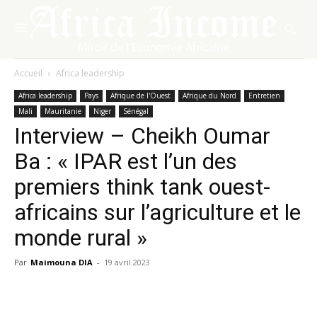
Accueil
Africa leadership
Africa leadership
Pays
Afrique de l'Ouest
Afrique du Nord
Entretien
Mali
Mauritanie
Niger
Sénégal
Interview – Cheikh Oumar
Ba : « IPAR est l’un des
premiers think tank ouest-
africains sur l’agriculture et le
monde rural »
Par
Maimouna DIA
-
19 avril 2023
Facebook
X
Pinterest
WhatsA