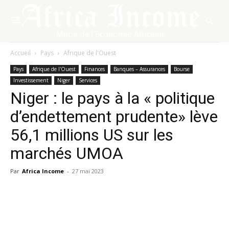
Accueil
Pays
Afrique de l'Ouest
Pays
Afrique de l'Ouest
Finances
Banques – Assurances
Bourse
Investissement
Niger
Services
Niger : le pays à la « politique
d’endettement prudente» lève
56,1 millions US sur les
marchés UMOA
Par
Africa Income
-
27 mai 2023
Facebook
X
Pinterest
WhatsA