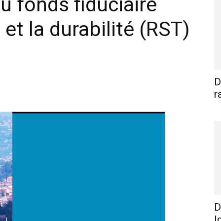
u fonds fiduciaire
 et la durabilité (RST)
WhatsApp
Linkedin
E-mail
I
D
r
D
I