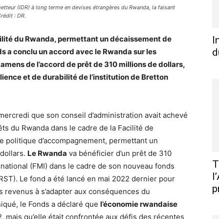
metteur (IDR) à long terme en devises étrangères du Rwanda, la faisant
rédit : DR.
bilité du Rwanda, permettant un décaissement de
I
d
onds a conclu un accord avec le Rwanda sur les
amens de l’accord de prêt de 310 millions de dollars,
lience et de durabilité de l’institution de Bretton
mercredi que son conseil d’administration avait achevé
s du Rwanda dans le cadre de la Facilité de
mme politique d’accompagnement, permettant un
dollars.
Le Rwanda
va bénéficier d’un prêt de 310
T
rnational (FMI) dans le cadre de son nouveau fonds
l
é (RST). Le fond a été lancé en mai 2022 dernier pour
p
es revenus à s’adapter aux conséquences du
iqué, le Fonds a déclaré que
l’économie rwandaise
 mais qu’elle était confrontée aux défis des récentes