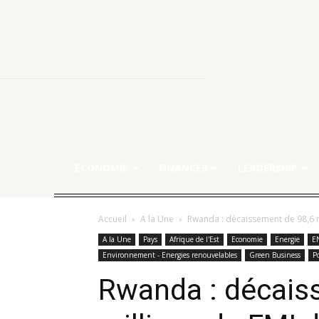
ECONOMIE
FINANCES
LEADERSHIP
Accueil
A la Une
Rwanda : décaissement de 98,6 mi
A la Une
Pays
Afrique de l'Est
Economie
Energie
E
Environnement - Energies renouvelables
Green Business
P
Rwanda : décais