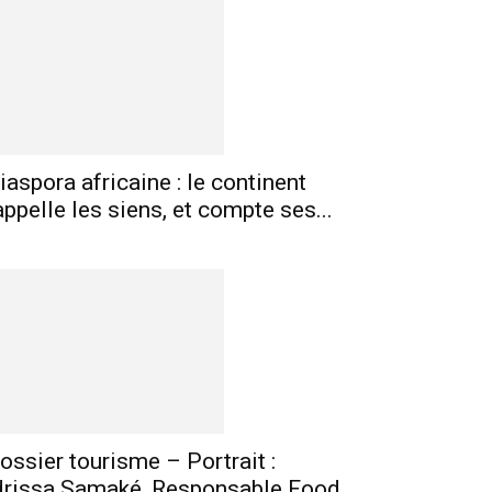
mprimer
Telegram
iaspora africaine : le continent
appelle les siens, et compte ses...
ossier tourisme – Portrait :
drissa Samaké, Responsable Food