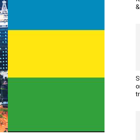
&
S
o
t