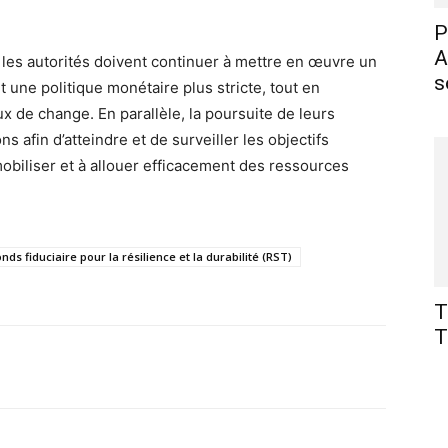
P
A
 les autorités doivent continuer à mettre en œuvre un
s
 une politique monétaire plus stricte, tout en
ux de change. En parallèle, la poursuite de leurs
ns afin d’atteindre et de surveiller les objectifs
obiliser et à allouer efficacement des ressources
onds fiduciaire pour la résilience et la durabilité (RST)
T
T
X
Pinterest
WhatsApp
Linkedin