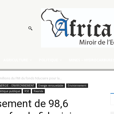
AGRICULTURE
POLITIQUE
MINES – HYDROCARBURE
llions du FMI du fonds fiduciaire pour la...
NERGIE – ENVIRONNEMENT
Energie renouvelable
Environnement
olitique publique
RSE
Rwanda
sement de 98,6