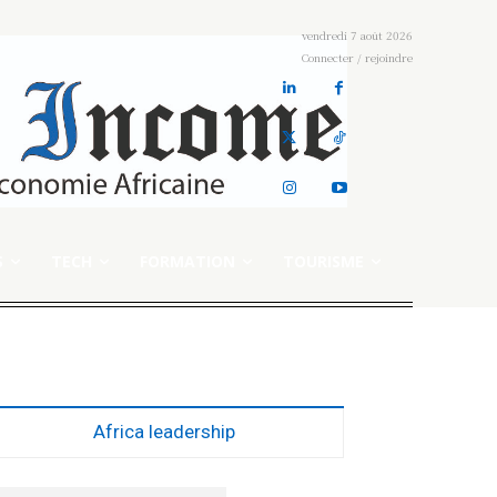
vendredi 7 août 2026
Connecter / rejoindre
S
TECH
FORMATION
TOURISME
Africa leadership