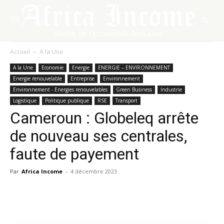
Accueil
A la Une
A la Une
Economie
Energie
ENERGIE – ENVIRONNEMENT
Energie renouvelable
Entreprise
Environnement
Environnement - Energies renouvelables
Green Business
Industrie
Logistique
Politique publique
RSE
Transport
Cameroun : Globeleq arrête
de nouveau ses centrales,
faute de payement
Par
Africa Income
-
4 décembre 2023
Facebook
X
Pinterest
WhatsA