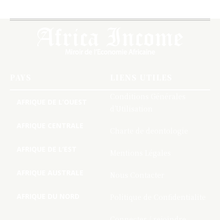
PAYS
LIENS UTILES
Conditions Générales
AFRIQUE DE L’OUEST
d’Utilisation
AFRIQUE CENTRALE
Charte de deontologie
AFRIQUE DE L’EST
Mentions Légales
AFRIQUE AUSTRALE
Nous Contacter
AFRIQUE DU NORD
Politique de Confidentialite
Connecter / rejoindre