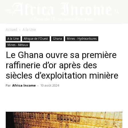
Accueil
A la Une
A la Une
Afrique de l'Ouest
Ghana
Mines - Hydrocarbures
Mines - Métaux
Le Ghana ouvre sa première
raffinerie d’or après des
siècles d’exploitation minière
Par
Africa Income
-
10 août 2024
Facebook
X
Pinterest
WhatsA