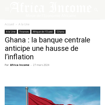
Accueil
A la Une
A la Une
Finances
Afrique de l'Ouest
Ghana
Ghana : la banque centrale
anticipe une hausse de
l’inflation
Par
Africa Income
-
27 mars 2024
Facebook
X
Pinterest
WhatsA