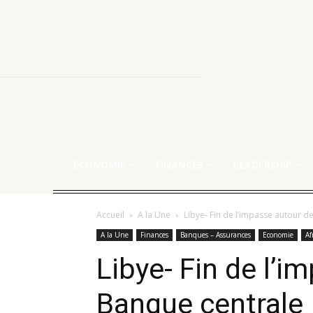
ECONOMIE
FINANCES
LEADERSHIP
Accueil
A la Une
Libye- Fin de l’impasse autour d
A la Une
Finances
Banques – Assurances
Economie
Af
Libye- Fin de l’i
Banque centrale