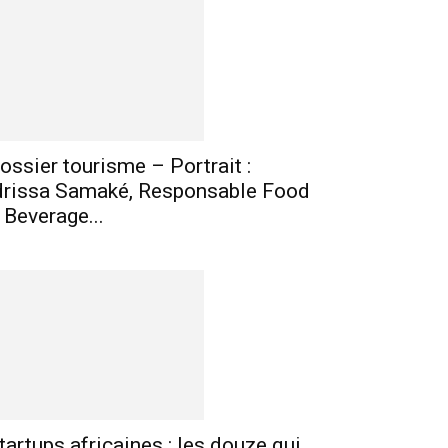
mprimer
Telegram
ossier tourisme – Portrait :
drissa Samaké, Responsable Food
 Beverage...
tartups africaines : les douze qui