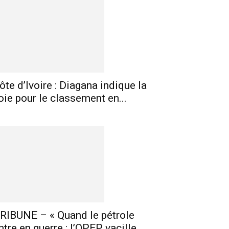
ôte d’Ivoire : Diagana indique la
oie pour le classement en...
E-mail
Imprimer
Telegram
RIBUNE – « Quand le pétrole
ntre en guerre : l’OPEP vacille,...