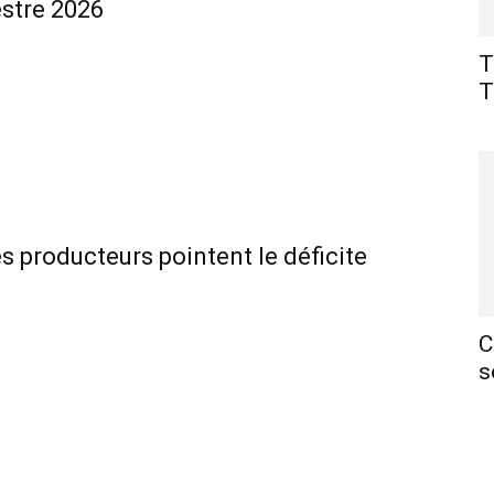
estre 2026
T
T
es producteurs pointent le déficite
C
s