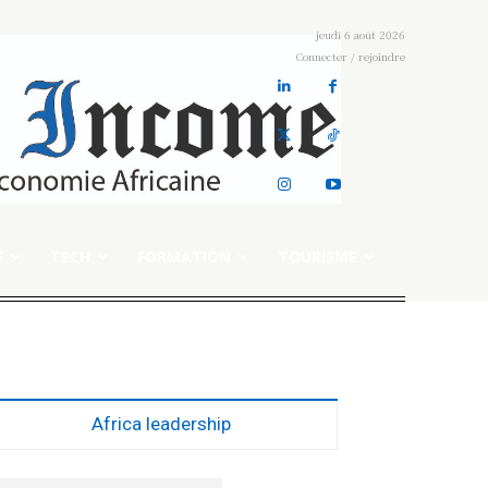
jeudi 6 août 2026
Connecter / rejoindre
S
TECH
FORMATION
TOURISME
Africa leadership