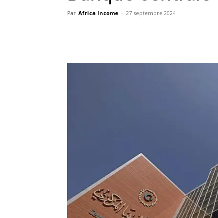
Par
Africa Income
-
27 septembre 2024
Facebook
X
Pinterest