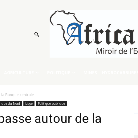
AGRICULTURE
POLITIQUE
MINES – HYDROCARBURE
e la Banque centrale
rique du Nord
Libye
Politique publique
mpasse autour de la