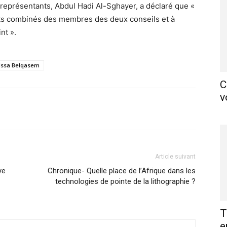
 représentants, Abdul Hadi Al-Sghayer, a déclaré que «
rts combinés des membres des deux conseils et à
nt ».
Issa Belqasem
C
v
X
Pinterest
WhatsApp
Linkedin
Article suivant
ye
Chronique- Quelle place de l’Afrique dans les
technologies de pointe de la lithographie ?
T
e