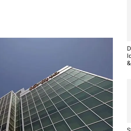
WhatsApp
Linkedin
E-mail
I
D
I
&
S