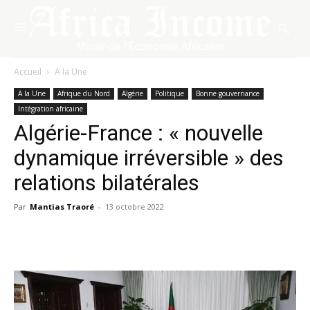
Accueil
A la Une
A la Une
Afrique du Nord
Algérie
Politique
Bonne gouvernance
Intégration africaine
Algérie-France : « nouvelle
dynamique irréversible » des
relations bilatérales
Par
Mantias Traoré
-
13 octobre 2022
Facebook
X
Pinterest
WhatsA