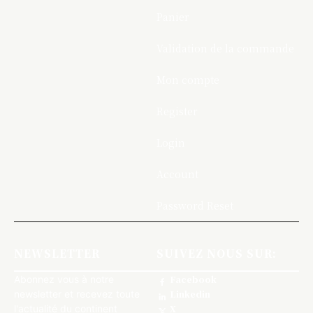
Panier
Validation de la commande
Mon compte
Register
Login
Account
Password Reset
NEWSLETTER
SUIVEZ NOUS SUR:
Abonnez vous à notre
Facebook
newsletter et recevez toute
Linkedin
l'actualité du continent
X