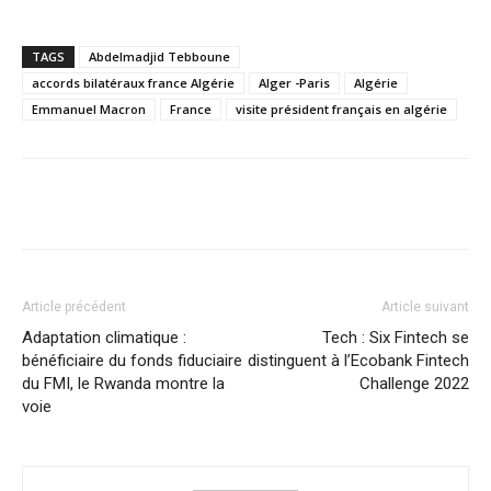
TAGS
Abdelmadjid Tebboune
accords bilatéraux france Algérie
Alger -Paris
Algérie
Emmanuel Macron
France
visite président français en algérie
Facebook
X
Pinterest
WhatsA
Article précédent
Article suivant
Adaptation climatique :
Tech : Six Fintech se
bénéficiaire du fonds fiduciaire
distinguent à l’Ecobank Fintech
du FMI, le Rwanda montre la
Challenge 2022
voie