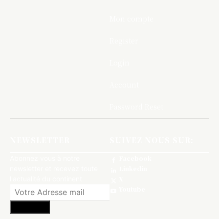
Mon compte
Register
Login
Account
Password Reset
NEWSLETTER
SUIVEZ NOUS SUR:
Abonnez vous à notre
Facebook
newsletter et recevez toute
Linkedin
l'actualité du continent
X
Youtube
S'abonner