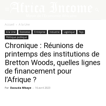
Accueil
A la Une
A la Une
Economie
Entreprise
Industrie
Logistique
Pays
Politique publique
Chronique : Réunions de
printemps des institutions de
Bretton Woods, quelles lignes
de financement pour
l’Afrique ?
Par
Daouda Mbaye
-
16 avril 2023
Facebook
X
Pinterest
WhatsA