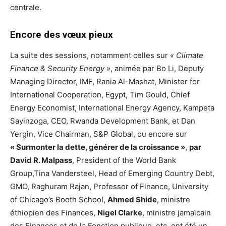
centrale.
Encore des vœux pieux
La suite des sessions, notamment celles sur
« Climate
Finance & Security Energy »
, animée par Bo Li, Deputy
Managing Director, IMF, Rania Al-Mashat, Minister for
International Cooperation, Egypt, Tim Gould, Chief
Energy Economist, International Energy Agency, Kampeta
Sayinzoga, CEO, Rwanda Development Bank, et Dan
Yergin, Vice Chairman, S&P Global, ou encore sur
« Surmonter la dette, générer de la croissance »
,
par
David R. Malpass
, President of the World Bank
Group,Tina Vandersteel, Head of Emerging Country Debt,
GMO, Raghuram Rajan, Professor of Finance, University
of Chicago’s Booth School,
Ahmed Shide
, ministre
éthiopien des Finances,
Nigel Clarke
, ministre jamaïcain
des Finances et de la Fonction publique, etc, ont été un