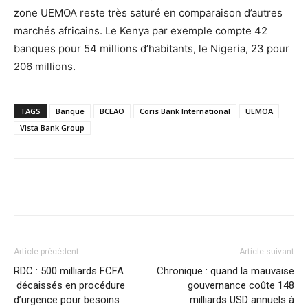
zone UEMOA reste très saturé en comparaison d’autres
marchés africains. Le Kenya par exemple compte 42
banques pour 54 millions d’habitants, le Nigeria, 23 pour
206 millions.
TAGS
Banque
BCEAO
Coris Bank International
UEMOA
Vista Bank Group
Facebook
X
Pinterest
WhatsA
Article précédent
Article suivant
RDC : 500 milliards FCFA
Chronique : quand la mauvaise
décaissés en procédure
gouvernance coûte 148
d’urgence pour besoins
milliards USD annuels à