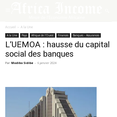
Accueil
A la Une
A la Une
Pays
Afrique de l'Ouest
Finances
Banques – Assurances
L’UEMOA : hausse du capital
social des banques
Par
Modibo Sidibe
-
6 janvier 2024
Facebook
X
Pinterest
WhatsA