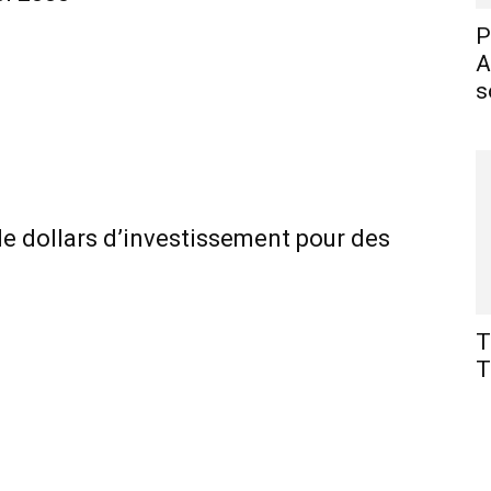
P
A
s
 de dollars d’investissement pour des
T
T