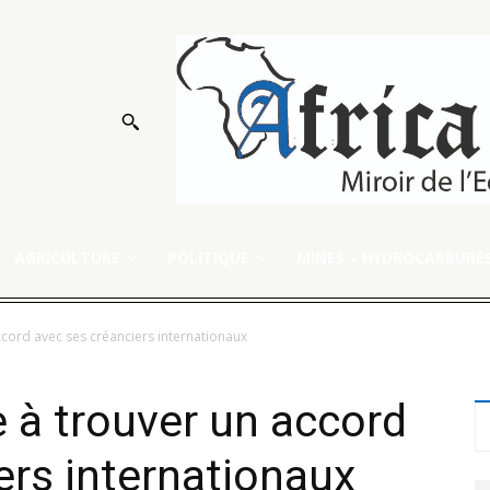
AGRICULTURE
POLITIQUE
MINES – HYDROCARBURE
cord avec ses créanciers internationaux
 à trouver un accord
ers internationaux