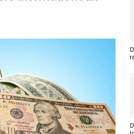
WhatsApp
Linkedin
E-mail
I
D
r
D
I