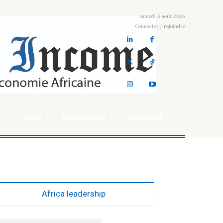
samedi 8 août 2026
Connecter / rejoindre
S
TECH
FORMATION
TOURISME
Africa leadership