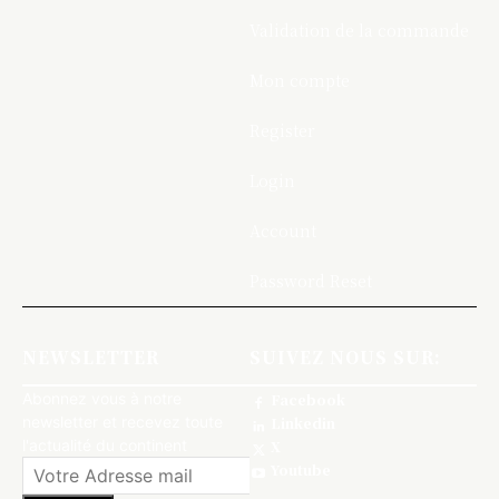
Validation de la commande
Mon compte
Register
Login
Account
Password Reset
NEWSLETTER
SUIVEZ NOUS SUR:
Abonnez vous à notre
Facebook
newsletter et recevez toute
Linkedin
l'actualité du continent
X
Youtube