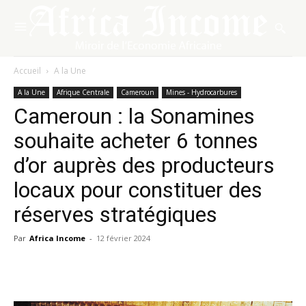
Accueil
A la Une
A la Une
Afrique Centrale
Cameroun
Mines - Hydrocarbures
Cameroun : la Sonamines
souhaite acheter 6 tonnes
d’or auprès des producteurs
locaux pour constituer des
réserves stratégiques
Par
Africa Income
-
12 février 2024
Facebook
X
Pinterest
WhatsA