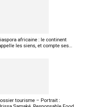
iaspora africaine : le continent
mprimer
Telegram
appelle les siens, et compte ses...
ossier tourisme – Portrait :
drissa Samaké, Responsable Food