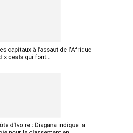
es capitaux à l’assaut de l’Afrique
 dix deals qui font...
E-mail
Imprimer
Telegram
ôte d’Ivoire : Diagana indique la
oie pour le classement en...