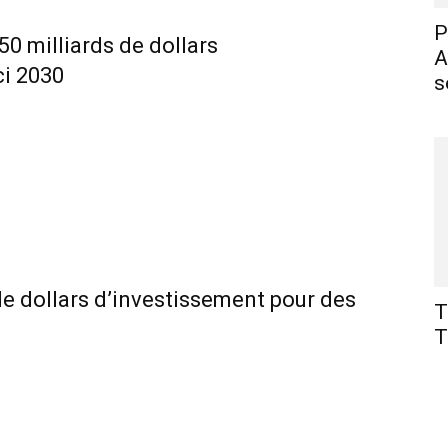
P
 50 milliards de dollars
A
ci 2030
s
 de dollars d’investissement pour des
T
T