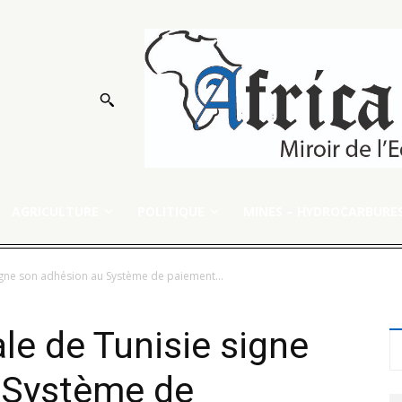
AGRICULTURE
POLITIQUE
MINES – HYDROCARBURE
igne son adhésion au Système de paiement...
le de Tunisie signe
 Système de