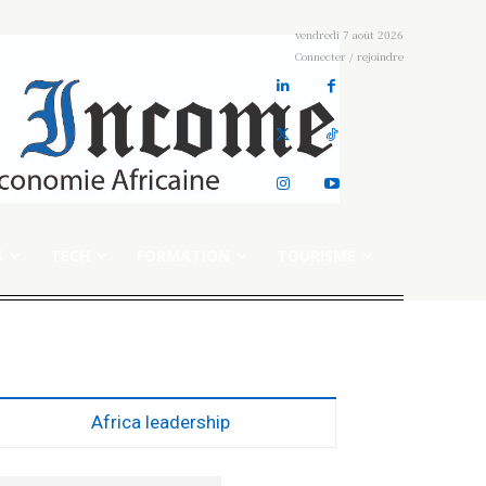
vendredi 7 août 2026
Connecter / rejoindre
S
TECH
FORMATION
TOURISME
Africa leadership