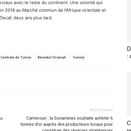
rciaux avec le reste du continent. Une volonté qui
en 2018 au Marché commun de l’Afrique orientale et
lecaf, deux ans plus tard.
D
:
Centrale de Tunise
Benedict Oramah
Tunisie
X
Pinterest
WhatsApp
Linkedin
Article suivant
du
Cameroun : la Sonamines souhaite acheter 6
C
tonnes d’or auprès des producteurs locaux pour
v
constituer des réserves stratégiques