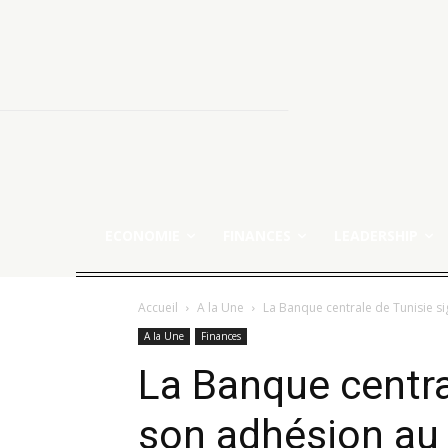
ECONOMIE
FINANCES
LEADERSHIP
Accueil
A la Une
La Banque centrale de Tunisie s
A la Une
Finances
La Banque centra
son adhésion au