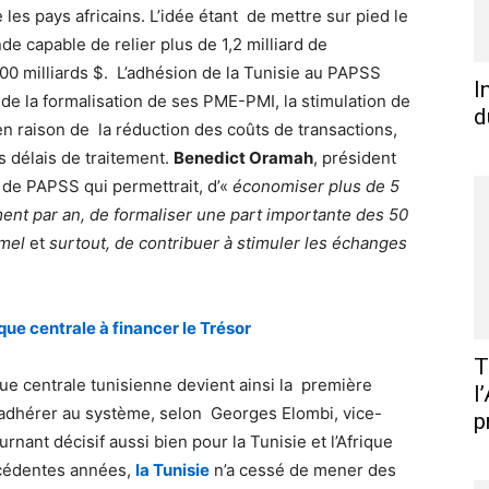
 les pays africains. L’idée étant de mettre sur pied le
 capable de relier plus de 1,2 milliard de
0 milliards $. L’adhésion de la Tunisie au PAPSS
I
 de la formalisation de ses PME-PMI, la stimulation de
d
en raison de la réduction des coûts de transactions,
es délais de traitement.
Benedict Oramah
, président
 de PAPSS qui permettrait, d’«
économiser plus de 5
ment par an, de formaliser une part importante des 50
rmel
et
surtout, de contribuer à stimuler les échanges
nque centrale à financer le Trésor
T
ue centrale tunisienne devient ainsi la première
l
adhérer au système, selon Georges Elombi, vice-
p
nant décisif aussi bien pour la Tunisie et l’Afrique
écédentes années,
la Tunisie
n’a cessé de mener des