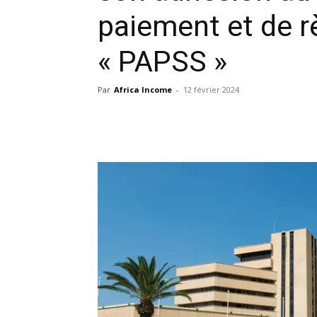
paiement et de r
« PAPSS »
Par
Africa Income
-
12 février 2024
Facebook
X
Pinterest