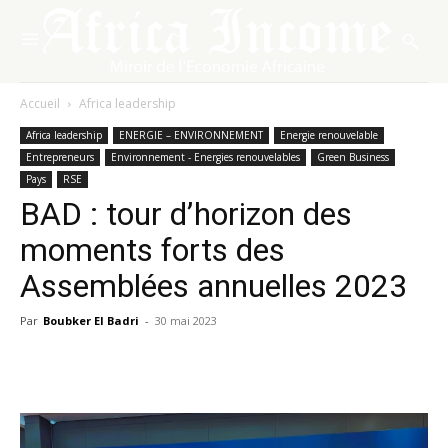
Accueil
Africa leadership
Africa leadership
ENERGIE – ENVIRONNEMENT
Energie renouvelable
Entrepreneurs
Environnement - Energies renouvelables
Green Business
Pays
RSE
BAD : tour d’horizon des
moments forts des
Assemblées annuelles 2023
Par
Boubker El Badri
-
30 mai 2023
Facebook
X
Pinterest
WhatsA