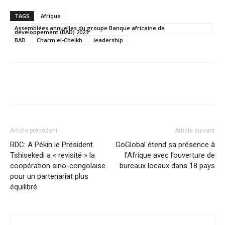
TAGS
Afrique
Assemblées annuelles du groupe Banque africaine de
développement (BAD) 2023
BAD
Charm el-Cheikh
leadership
Facebook
X
Pinterest
WhatsA
Article précédent
Article suivant
RDC: A Pékin le Président
GoGlobal étend sa présence à
Tshisekedi a « revisité » la
l’Afrique avec l’ouverture de
coopération sino-congolaise
bureaux locaux dans 18 pays
pour un partenariat plus
équilibré