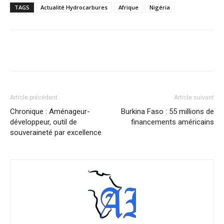
TAGS
Actualité Hydrocarbures
Afrique
Nigéria
Facebook
X
Pinterest
WhatsA
Article précédent
Article suivant
Chronique : Aménageur-
Burkina Faso : 55 millions de
développeur, outil de
financements américains
souveraineté par excellence