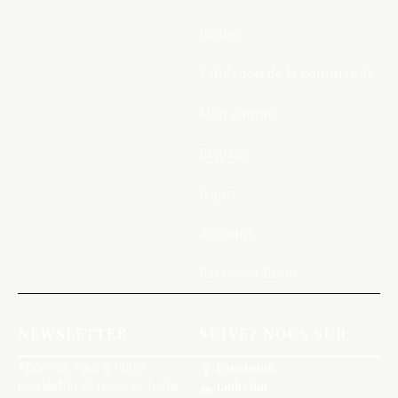
Panier
Validation de la commande
Mon compte
Register
Login
Account
Password Reset
NEWSLETTER
SUIVEZ NOUS SUR:
Abonnez vous à notre
Facebook
newsletter et recevez toute
Linkedin