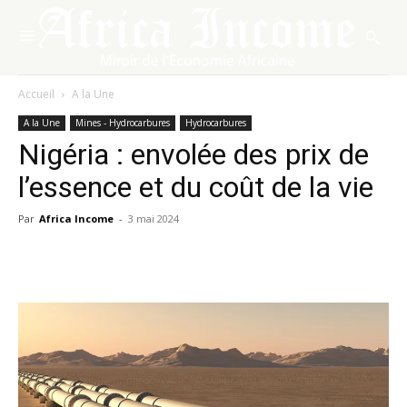
Accueil
A la Une
A la Une
Mines - Hydrocarbures
Hydrocarbures
Nigéria : envolée des prix de
l’essence et du coût de la vie
Par
Africa Income
-
3 mai 2024
Facebook
X
Pinterest
WhatsA