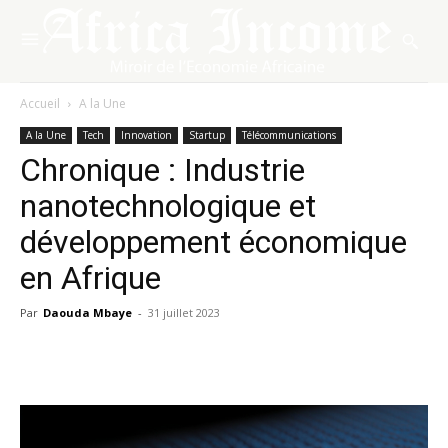
Accueil
A la Une
A la Une
Tech
Innovation
Startup
Télécommunications
Chronique : Industrie
nanotechnologique et
développement économique
en Afrique
Par
Daouda Mbaye
-
31 juillet 2023
Facebook
X
Pinterest
WhatsA