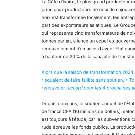
La Côte d’Ivoire, le plus grand producteur 
principaux producteurs de noix de cajou ce
noix est transformée localement, les entrep
part des exportateurs asiatiques. Le Group
qui représente cinq transformateurs de noi
tonnes par an, a lancé un appel au gouvern
renouvellement d’un accord avec l’État gar
à hauteur de 20 % de la capacité de transf
Alors que la saison de transformation 2024
risquaient de faire faillite sans soutien.
« To
renouveler l’accord pour les 4 prochaines 
Depuis deux ans, le soutien annuel de l’État à
de francs CFA (16 millions de dollars), se
est toujours à l’étude, car les subventions 
rude épreuve les fonds publics. La productio
tonnes cette année, soit environ 5 % de plu