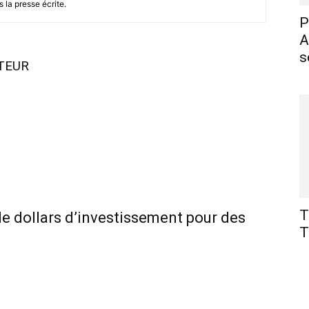
 la presse écrite.
P
A
s
UTEUR
T
 de dollars d’investissement pour des
T