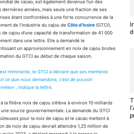
mondial de cacao, est également devenue l’un des
s dernières années, mais seule une fraction de ses
rises étant confrontées à une forte concurrence de la
I
ement de l’industrie du cajou de
Côte d’Ivoire
(GTCI),
d
x de cajou d’une capacité de transformation de 41 000
ement dans une lettre. Elle a demandé le
antissant un approvisionnement en noix de cajou brutes
ormation du GTCI au début de chaque saison.
 est imminente, le GTCI a déclaré que ses membres
ut ce que nous demandons, c’est de pouvoir
années
« , indique la lettre.
T
 la filière noix de cajou s’élève à environ 10 milliards
l
lon une source gouvernementale. La demande du GTCI
p
coûteuses pour la noix de cajou et le cacao mettent à
n de noix de cajou devrait atteindre 1,25 million de
s qu’en 2023, a déclaré mercredi à la presse le