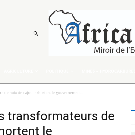
AGRICULTURE
POLITIQUE
MINES – HYDROCARBURE
urs de noix de cajou exhortent le gouvernement...
es transformateurs de
hortent le