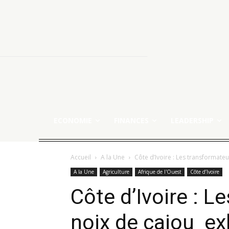
ECONOMIE
FINANCES
LEADERSHIP
Accueil
A la Une
Côte d’Ivoire : Les transformate
A la Une
Agriculture
Afrique de l'Ouest
Côte d’Ivoire
Côte d’Ivoire : L
noix de cajou ex