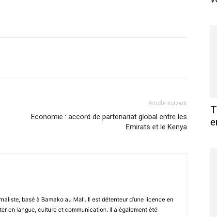
X
Pinterest
WhatsApp
Linkedin
Article suivant
T
Economie : accord de partenariat global entre les
e
Emirats et le Kenya
naliste, basé à Bamako au Mali. Il est détenteur d’une licence en
ter en langue, culture et communication. Il a également été