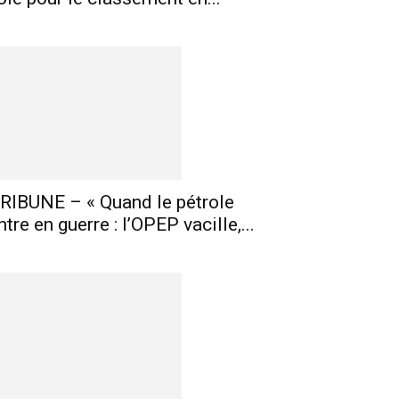
E-mail
Imprimer
Telegram
RIBUNE – « Quand le pétrole
ntre en guerre : l’OPEP vacille,...