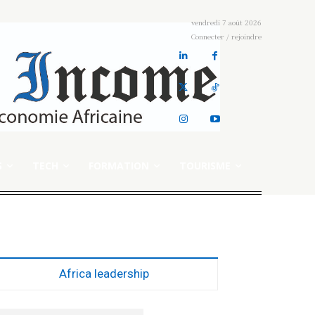
vendredi 7 août 2026
Connecter / rejoindre
S
TECH
FORMATION
TOURISME
Africa leadership