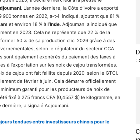
Adjoumani
. L’année dernière, la Côte d’Ivoire a exporté
 900 tonnes en 2022, a-t-il indiqué, ajoutant que 81 %
nam
et environ 18 % à
l’Inde
. Adjoumani a indiqué que
ement en 2023. Cela ne représente que 22 % de la
nsformer 50 % de sa production d’ici 2026 grâce à des
vernementales, selon le régulateur du secteur CCA.
D
eurs sont également exonérés du paiement des taxes à
:
es à l’exportation sur les noix de cajou transformées.
x de cajou ont fait faillite depuis 2020, selon le GTCI.
lement de février à juin. Cela démarre officiellement
x minimum garanti pour les producteurs de noix de
a été fixé à 275 francs CFA (0,4557 $) le kilogramme, en
e dernière, a signalé Adjoumani.
ujours tendues entre investisseurs chinois pour le
C
v