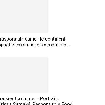
iaspora africaine : le continent
mprimer
Telegram
appelle les siens, et compte ses...
ossier tourisme – Portrait :
drissa Samaké, Responsable Food