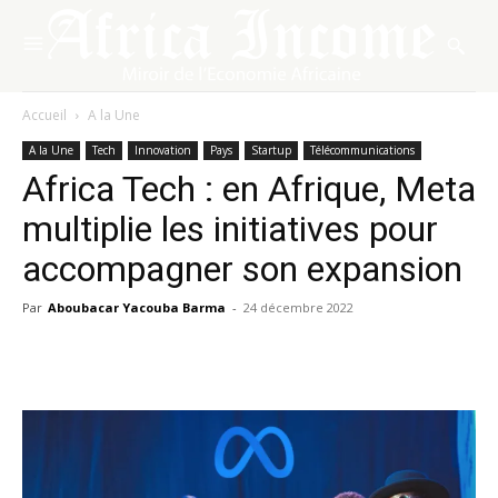
Accueil
A la Une
A la Une
Tech
Innovation
Pays
Startup
Télécommunications
Africa Tech : en Afrique, Meta
multiplie les initiatives pour
accompagner son expansion
Par
Aboubacar Yacouba Barma
-
24 décembre 2022
Facebook
X
Pinterest
WhatsA