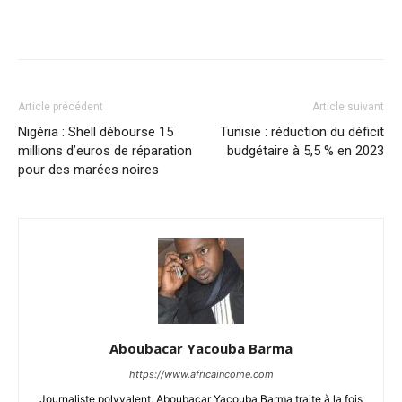
Facebook
X
Pinterest
WhatsA
Article précédent
Article suivant
Nigéria : Shell débourse 15
Tunisie : réduction du déficit
millions d’euros de réparation
budgétaire à 5,5 % en 2023
pour des marées noires
Aboubacar Yacouba Barma
https://www.africaincome.com
Journaliste polyvalent, Aboubacar Yacouba Barma traite à la fois