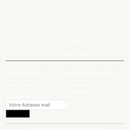
Mon compte
Register
Login
Account
Password Reset
NEWSLETTER
SUIVEZ NOUS SUR:
Abonnez vous à notre
Facebook
newsletter et recevez toute
Linkedin
l'actualité du continent
X
Youtube
S'abonner
© Tous droits réservés, Africa Income Compagny.