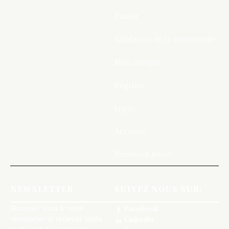
Panier
Validation de la commande
Mon compte
Register
Login
Account
Password Reset
NEWSLETTER
SUIVEZ NOUS SUR:
Abonnez vous à notre
Facebook
newsletter et recevez toute
Linkedin