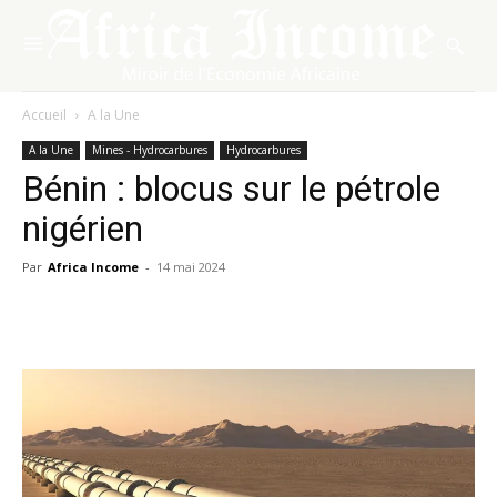
Accueil
A la Une
A la Une
Mines - Hydrocarbures
Hydrocarbures
Bénin : blocus sur le pétrole
nigérien
Par
Africa Income
-
14 mai 2024
Facebook
X
Pinterest
WhatsA