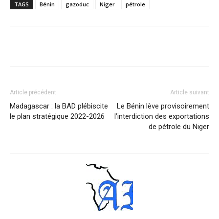
TAGS
Bénin
gazoduc
Niger
pétrole
Facebook
X
Pinterest
WhatsA
Article précédent
Article suivant
Madagascar : la BAD plébiscite
Le Bénin lève provisoirement
le plan stratégique 2022-2026
l’interdiction des exportations
de pétrole du Niger