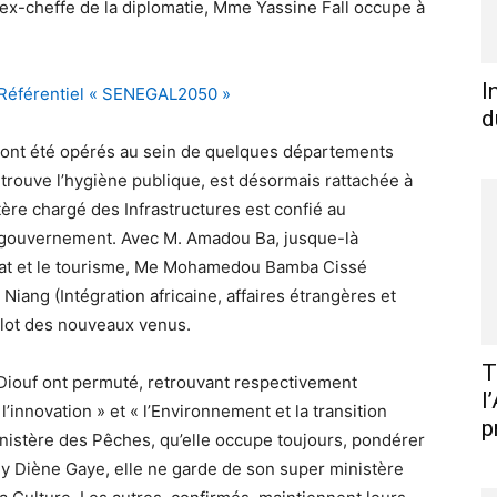
’ex-cheffe de la diplomatie, Mme Yassine Fall occupe à
I
 Référentiel « SENEGAL2050 »
d
s ont été opérés au sein de quelques départements
retrouve l’hygiène publique, est désormais rattachée à
stère chargé des Infrastructures est confié au
le gouvernement. Avec M. Amadou Ba, jusque-là
anat et le tourisme, Me Mohamedou Bamba Cissé
 Niang (Intégration africaine, affaires étrangères et
e lot des nouveaux venus.
T
ouf ont permuté, retrouvant respectivement
l
’innovation » et « l’Environnement et la transition
p
inistère des Pêches, qu’elle occupe toujours, pondérer
y Diène Gaye, elle ne garde de son super ministère