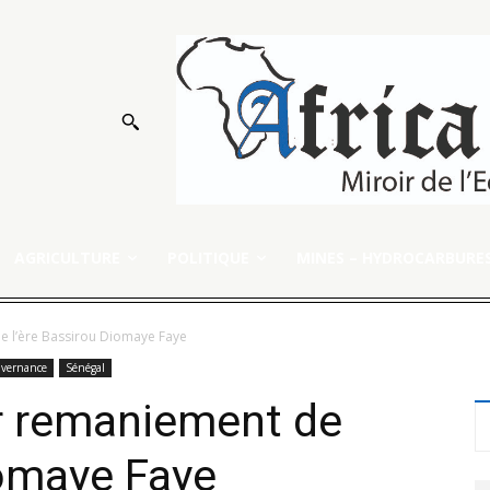
AGRICULTURE
POLITIQUE
MINES – HYDROCARBURE
e l’ère Bassirou Diomaye Faye
vernance
Sénégal
r remaniement de
iomaye Faye