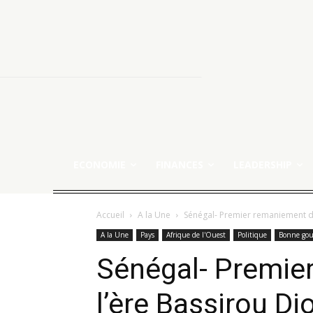
ECONOMIE
FINANCES
LEADERSHIP
Accueil
A la Une
Sénégal- Premier remaniement d
A la Une
Pays
Afrique de l'Ouest
Politique
Bonne gou
Sénégal- Premie
l’ère Bassirou D