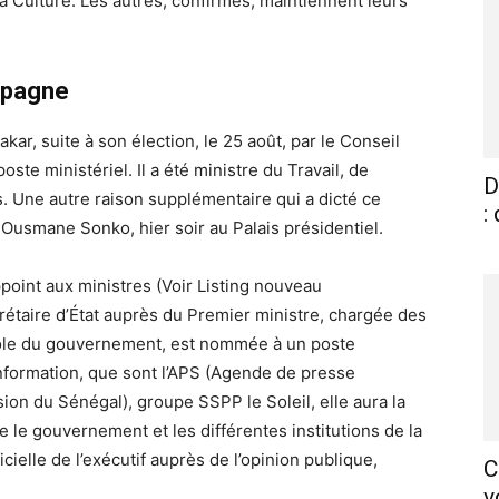
a Culture. Les autres, confirmés, maintiennent leurs
mpagne
kar, suite à son élection, le 25 août, par le Conseil
oste ministériel. Il a été ministre du Travail, de
D
ns. Une autre raison supplémentaire qui a dicté ce
:
 Ousmane Sonko, hier soir au Palais présidentiel.
point aux ministres (Voir Listing nouveau
taire d’État auprès du Premier ministre, chargée des
arole du gouvernement, est nommée à un poste
information, que sont l’APS (Agende de presse
sion du Sénégal), groupe SSPP le Soleil, elle aura la
 le gouvernement et les différentes institutions de la
icielle de l’exécutif auprès de l’opinion publique,
C
v