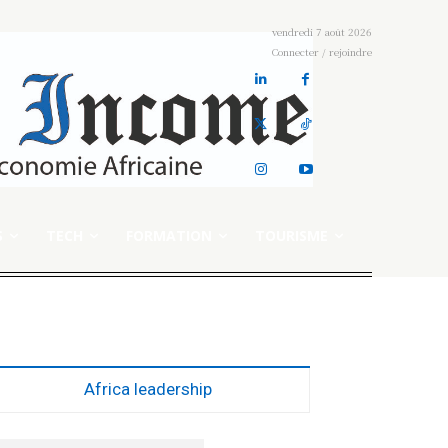
vendredi 7 août 2026
Connecter / rejoindre
S
TECH
FORMATION
TOURISME
Africa leadership