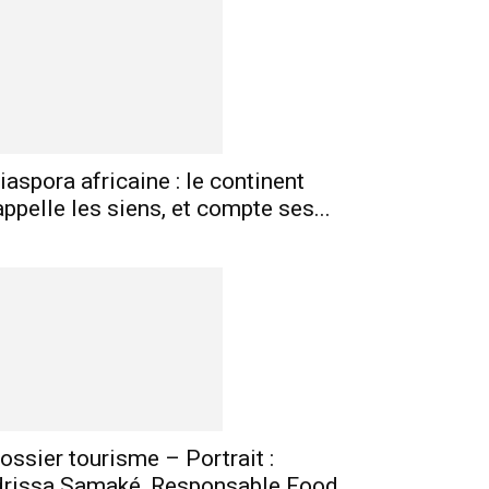
mprimer
Telegram
iaspora africaine : le continent
appelle les siens, et compte ses...
ossier tourisme – Portrait :
drissa Samaké, Responsable Food