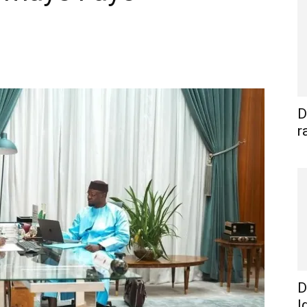
WhatsApp
Linkedin
E-mail
I
D
r
D
I