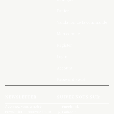
Panier
Validation de la commande
Mon compte
Register
Login
Account
Password Reset
NEWSLETTER
SUIVEZ NOUS SUR:
Abonnez vous à notre
Facebook
newsletter et recevez toute
Linkedin