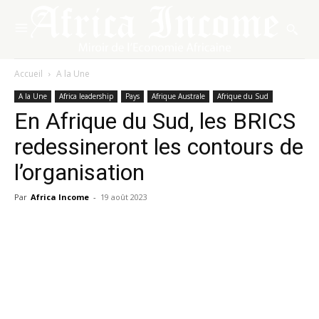
Accueil
A la Une
A la Une
Africa leadership
Pays
Afrique Australe
Afrique du Sud
En Afrique du Sud, les BRICS
redessineront les contours de
l’organisation
Par
Africa Income
-
19 août 2023
Facebook
X
Pinterest
WhatsA