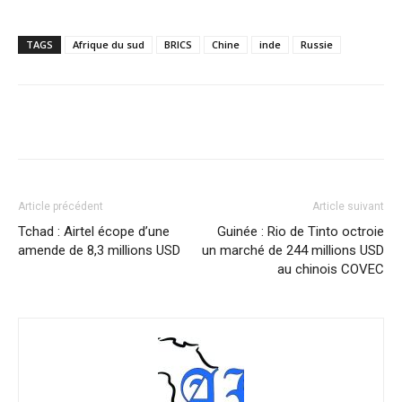
TAGS
Afrique du sud
BRICS
Chine
inde
Russie
Facebook
X
Pinterest
WhatsA
Article précédent
Article suivant
Tchad : Airtel écope d’une
Guinée : Rio de Tinto octroie
amende de 8,3 millions USD
un marché de 244 millions USD
au chinois COVEC