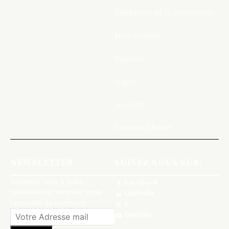
Validation de la commande
Mon compte
Register
Login
Account
Password Reset
NEWSLETTER
SUIVEZ NOUS SUR:
Abonnez vous à notre
Facebook
newsletter et recevez toute
Linkedin
l'actualité du continent
X
Youtube