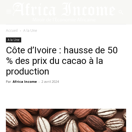
Accueil
A la Une
A la Une
Côte d’Ivoire : hausse de 50
% des prix du cacao à la
production
Par
Africa Income
-
2 avril 2024
Facebook
X
Pinterest
WhatsA