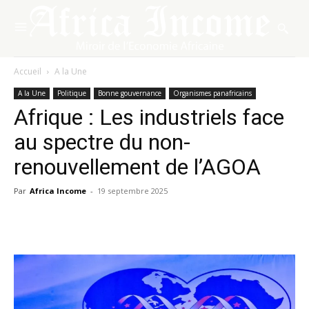
Accueil
A la Une
A la Une
Politique
Bonne gouvernance
Organismes panafricains
Afrique : Les industriels face
au spectre du non-
renouvellement de l’AGOA
Par
Africa Income
-
19 septembre 2025
Facebook
X
Pinterest
WhatsA