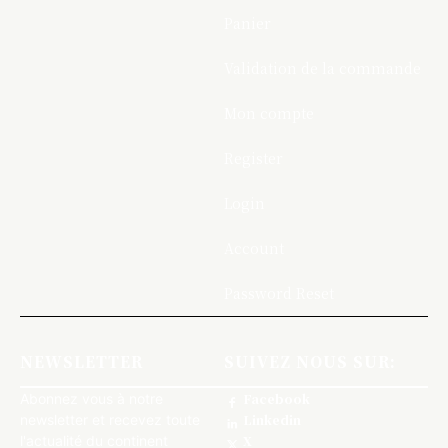
Panier
Validation de la commande
Mon compte
Register
Login
Account
Password Reset
NEWSLETTER
SUIVEZ NOUS SUR:
Abonnez vous à notre
Facebook
newsletter et recevez toute
Linkedin
l'actualité du continent
X