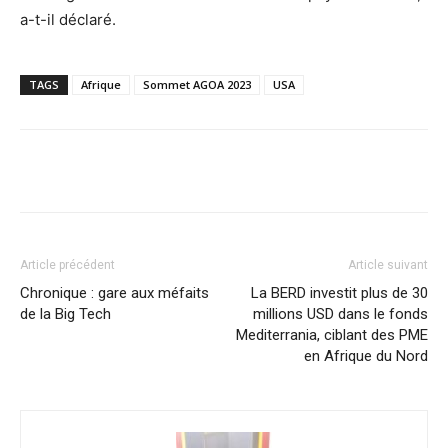
a-t-il déclaré.
TAGS
Afrique
Sommet AGOA 2023
USA
Facebook
X
Pinterest
WhatsA
Article précédent
Article suivant
Chronique : gare aux méfaits
La BERD investit plus de 30
de la Big Tech
millions USD dans le fonds
Mediterrania, ciblant des PME
en Afrique du Nord