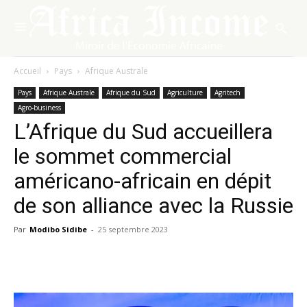
Accueil
Pays
Afrique Australe
Pays
Afrique Australe
Afrique du Sud
Agriculture
Agritech
Agro-business
L’Afrique du Sud accueillera
le sommet commercial
américano-africain en dépit
de son alliance avec la Russie
Par
Modibo Sidibe
-
25 septembre 2023
Facebook
X
Pinterest
WhatsA