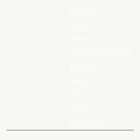
Se connecter
Boutique
Panier
Validation de la commande
Mon compte
Register
Login
Account
Password Reset