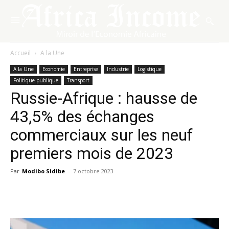
Accueil
A la Une
A la Une
Economie
Entreprise
Industrie
Logistique
Politique publique
Transport
Russie-Afrique : hausse de
43,5% des échanges
commerciaux sur les neuf
premiers mois de 2023
Par
Modibo Sidibe
-
7 octobre 2023
Facebook
X
Pinterest
WhatsA