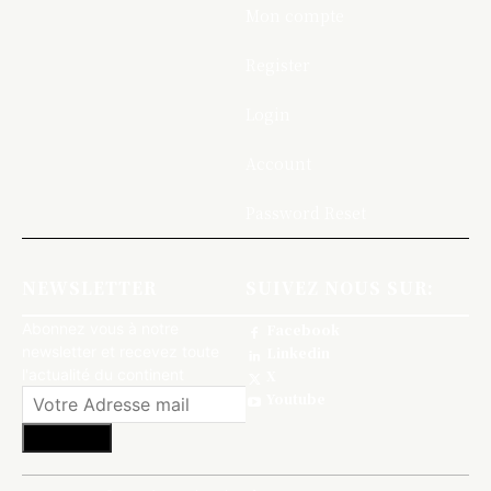
Mon compte
Register
Login
Account
Password Reset
NEWSLETTER
SUIVEZ NOUS SUR:
Abonnez vous à notre
Facebook
newsletter et recevez toute
Linkedin
l'actualité du continent
X
Youtube
S'abonner